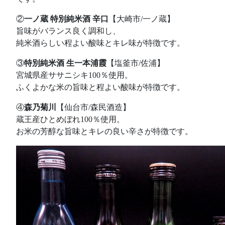
②
一ノ蔵 特別純米酒 辛口
【大崎市/一ノ蔵】
旨味がバランス良く調和し、
純米酒らしい程よい酸味とキレ味が特徴です。
③
特別純米酒 生一本浦霞
【塩釜市/佐浦】
宮城県産ササニシキ100％使用。
ふくよかな米の旨味と程よい酸味が特徴です。
④
森乃菊川
【仙台市/森民酒造】
蔵王産ひとめぼれ100％使用。
お米の芳醇な旨味とキレの良い辛さが特徴です。