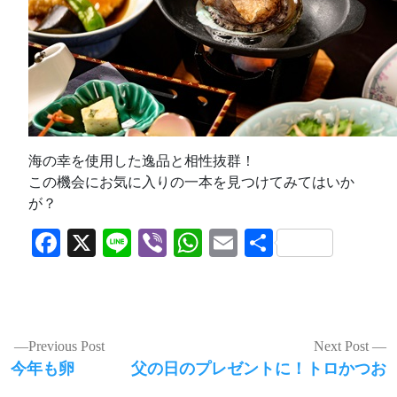
海の幸を使用した逸品と相性抜群！
この機会にお気に入りの一本を見つけてみてはいか
が？
Facebook
X
Line
Viber
WhatsApp
Email
共
有
投
Previous Post
Next Post
Previous
Next
今年も卵
父の日のプレゼントに！トロかつお
稿
post:
post: