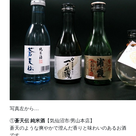
写真左から…
①
蒼天伝 純米酒
【気仙沼市/男山本店】
蒼天のような爽やかで澄んだ香りと味わいのあるお酒
です。