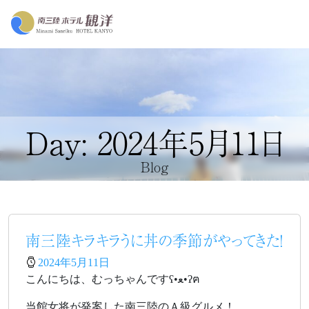
Day: 2024年5月11日
Blog
南三陸キラキラうに丼の季節がやってきた！
2024年5月11日
こんにちは、むっちゃんですʕ•ﻌ•ʔฅ
当館女将が発案した南三陸のＡ級グルメ！