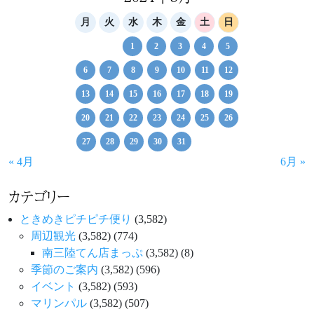
月
火
水
木
金
土
日
1
2
3
4
5
6
7
8
9
10
11
12
13
14
15
16
17
18
19
20
21
22
23
24
25
26
27
28
29
30
31
« 4月
6月 »
カテゴリー
ときめきピチピチ便り
(3,582)
周辺観光
(3,582)
(774)
南三陸てん店まっぷ
(3,582)
(8)
季節のご案内
(3,582)
(596)
イベント
(3,582)
(593)
マリンパル
(3,582)
(507)