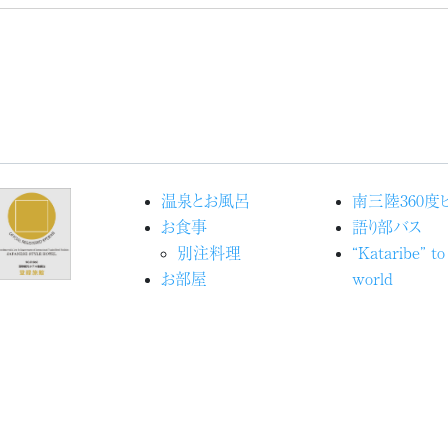
温泉とお風呂
南三陸360度
お食事
語り部バス
別注料理
“Kataribe” to
お部屋
world
館内施設
Movieで見
宿泊予約
洋
交通アクセス
海の見える命
ブログ『ときめきピチピチ
ジェクト
便り』
アクティビティ
志津川湾観