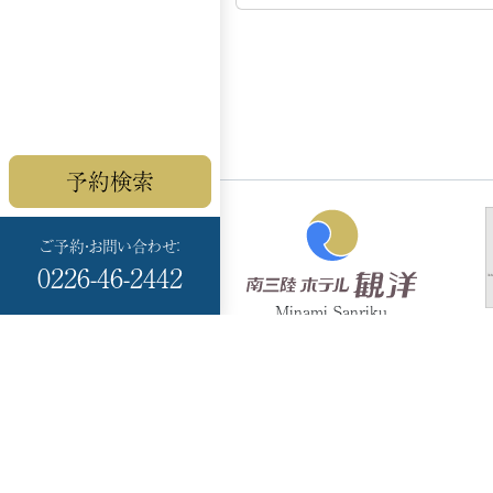
予約検索
ご予約・お問い合わせ：
0226-46-2442
Minami Sanriku
HOTEL KANYO
〒986-0766
宮城県本吉郡
南三陸町志津川黒崎 99-
17
TEL：