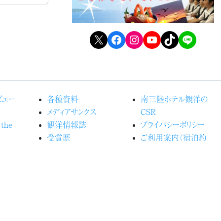
X
Facebook
Instagram
YouTube
TikTok
LINE
ビュー
各種資料
南三陸ホテル観洋の
メディアサンクス
CSR
 the
観洋情報誌
プライバシーポリシー
受賞歴
ご利用案内（宿泊約
るホテル観
よくある質問
款）
カスタマーハラスメントに
の森プロ
関する行動指針
お問い合わせ
光船