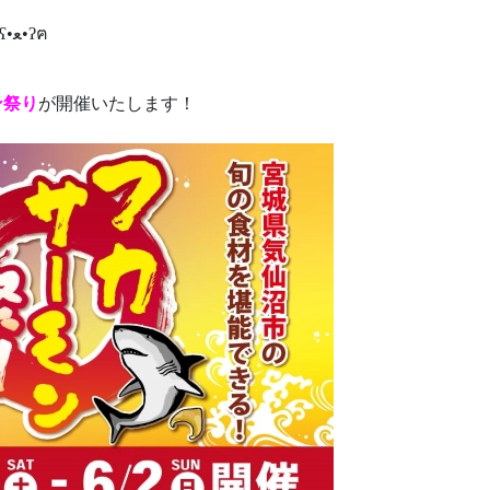
こんにちは、むっちゃんですʕ•ﻌ•ʔฅ
ン祭り
が開催いたします！