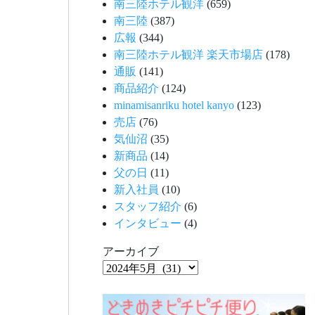
南三陸ホテル観洋
(659)
南三陸
(387)
広報
(344)
南三陸ホテル観洋 楽天市場店
(178)
通販
(141)
商品紹介
(124)
minamisanriku hotel kanyo
(123)
売店
(76)
気仙沼
(35)
新商品
(14)
父の日
(11)
新入社員
(10)
スタッフ紹介
(6)
インタビュー
(4)
アーカイブ