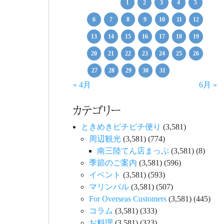
1
2
3
4
5
6
7
8
9
10
11
12
13
14
15
16
17
18
19
20
21
22
23
24
25
26
27
28
29
30
31
« 4月
6月 »
カテゴリー
ときめきピチピチ便り
(3,581)
周辺観光
(3,581)
(774)
南三陸てん店まっぷ
(3,581)
(8)
季節のご案内
(3,581)
(596)
イベント
(3,581)
(593)
マリンパル
(3,581)
(507)
For Overseas Customers
(3,581)
(445)
コラム
(3,581)
(333)
お料理
(3,581)
(323)