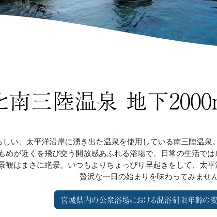
と南三陸温泉 地下200
らしい、太平洋沿岸に湧き出た温泉を使用している南三陸温泉。海
もめが近くを飛び交う開放感あふれる浴場で、日常の生活では
景観はまさに絶景。いつもよりちょっぴり早起きをして、太平
贅沢な一日の始まりを味わってみませ
宮城県内の公衆浴場における混浴制限年齢の変