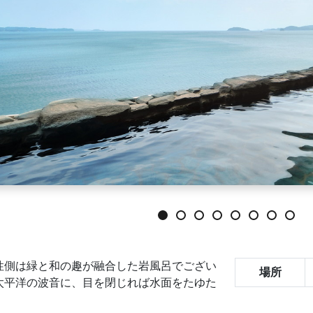
性側は緑と和の趣が融合した岩風呂でござい
場所
太平洋の波音に、目を閉じれば水面をたゆた
。