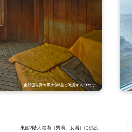
東館2階女性用大浴場に併設するサウナ
東館2階大浴場（男湯、女湯）に併設