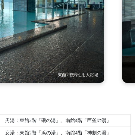
東館2階男性用大浴場
男湯：東館2階「磯の湯」、南館4階「巨釜の湯」
女湯：東館2階「浜の湯」、南館4階「神割の湯」