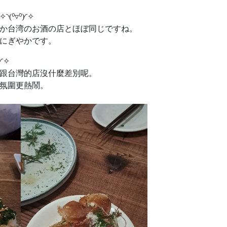
⁰▿⁰)◜✧
か台湾のお酒の店とほぼ同じですね。
にぎやかです。
◜✧
跟台灣的店沒什麼差別呢。
氛圍更熱鬧。