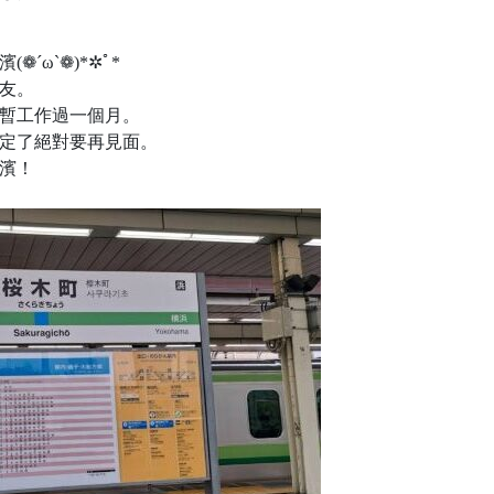
´ω`❁)*✲ﾟ*
友。
暫工作過一個月。
定了絕對要再見面。
濱！