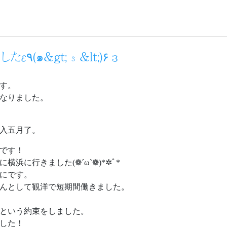
横浜に友たちと会えましたε٩(๑&gt; ₃ &lt;)۶з
す。
なりました。
入五月了。
です！
浜に行きました(❁´ω`❁)*✲ﾟ*
にです。
んとして観洋で短期間働きました。
という約束をしました。
した！