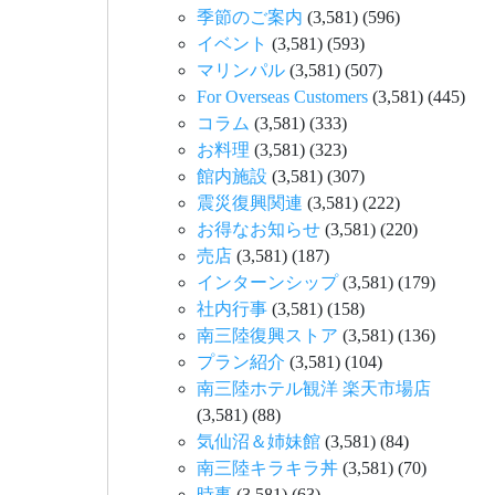
季節のご案内
(3,581)
(596)
イベント
(3,581)
(593)
マリンパル
(3,581)
(507)
For Overseas Customers
(3,581)
(445)
コラム
(3,581)
(333)
お料理
(3,581)
(323)
館内施設
(3,581)
(307)
震災復興関連
(3,581)
(222)
お得なお知らせ
(3,581)
(220)
売店
(3,581)
(187)
インターンシップ
(3,581)
(179)
社内行事
(3,581)
(158)
南三陸復興ストア
(3,581)
(136)
プラン紹介
(3,581)
(104)
南三陸ホテル観洋 楽天市場店
(3,581)
(88)
気仙沼＆姉妹館
(3,581)
(84)
南三陸キラキラ丼
(3,581)
(70)
時事
(3,581)
(63)