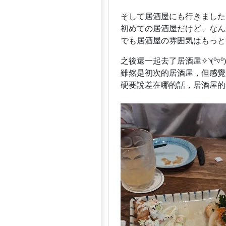
そして居酒屋にも行きました✧◝(
初めての居酒屋だけど、なん
でも居酒屋の雰囲気はもっと
之後還一起去了居酒屋✧◝(⁰▿⁰)
雖然是初次的居酒屋，但感覺
硬要說差在哪的話，居酒屋的