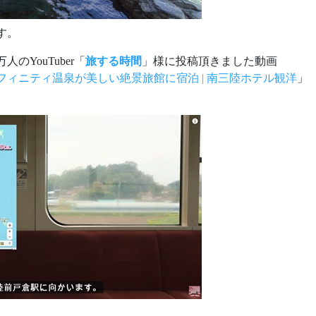
す。
のYouTuber「
旅する時間
」様に投稿頂きました動画
ィニティ温泉が美しい絶景旅館に宿泊 | 南三陸ホテル観洋
」