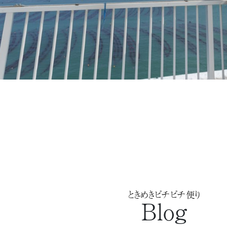
ときめきピチピチ便り
Blog