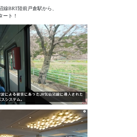
沼線BRT陸前戸倉駅から、
タート！