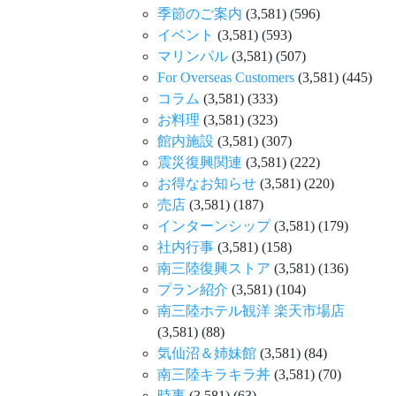
季節のご案内
(3,581)
(596)
イベント
(3,581)
(593)
マリンパル
(3,581)
(507)
For Overseas Customers
(3,581)
(445)
コラム
(3,581)
(333)
お料理
(3,581)
(323)
館内施設
(3,581)
(307)
震災復興関連
(3,581)
(222)
お得なお知らせ
(3,581)
(220)
売店
(3,581)
(187)
インターンシップ
(3,581)
(179)
社内行事
(3,581)
(158)
南三陸復興ストア
(3,581)
(136)
プラン紹介
(3,581)
(104)
南三陸ホテル観洋 楽天市場店
(3,581)
(88)
気仙沼＆姉妹館
(3,581)
(84)
南三陸キラキラ丼
(3,581)
(70)
時事
(3,581)
(63)