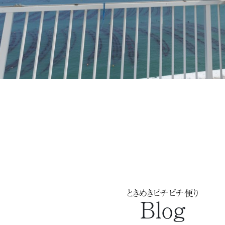
ときめきピチピチ便り
Blog