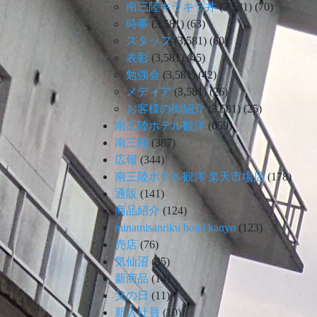
南三陸キラキラ丼
(3,581)
(70)
時事
(3,581)
(63)
スタッフ
(3,581)
(60)
表彰
(3,581)
(45)
勉強会
(3,581)
(42)
メディア
(3,581)
(26)
お客様の御紹介
(3,581)
(25)
南三陸ホテル観洋
(659)
南三陸
(387)
広報
(344)
南三陸ホテル観洋 楽天市場店
(178)
通販
(141)
商品紹介
(124)
minamisanriku hotel kanyo
(123)
売店
(76)
気仙沼
(35)
新商品
(14)
父の日
(11)
新入社員
(10)