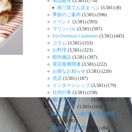
周辺観光
(3,581)
(774)
南三陸てん店まっぷ
(3,581)
(8)
季節のご案内
(3,581)
(596)
イベント
(3,581)
(593)
マリンパル
(3,581)
(507)
For Overseas Customers
(3,581)
(445)
コラム
(3,581)
(333)
お料理
(3,581)
(323)
館内施設
(3,581)
(307)
震災復興関連
(3,581)
(222)
お得なお知らせ
(3,581)
(220)
売店
(3,581)
(187)
インターンシップ
(3,581)
(179)
社内行事
(3,581)
(158)
南三陸復興ストア
(3,581)
(136)
プラン紹介
(3,581)
(104)
南三陸ホテル観洋 楽天市場店
(3,581)
(88)
気仙沼＆姉妹館
(3,581)
(84)