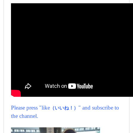
Please press "like
" and subscribe to
（いいね！）
the channel.