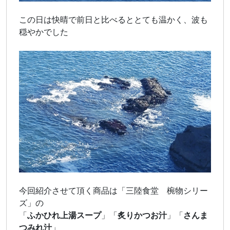
この日は快晴で前日と比べるととても温かく、波も
穏やかでした
今回紹介させて頂く商品は「三陸食堂 椀物シリー
ズ」の
「
ふかひれ上湯スープ
」「
炙りかつお汁
」「
さんま
つみれ汁
」