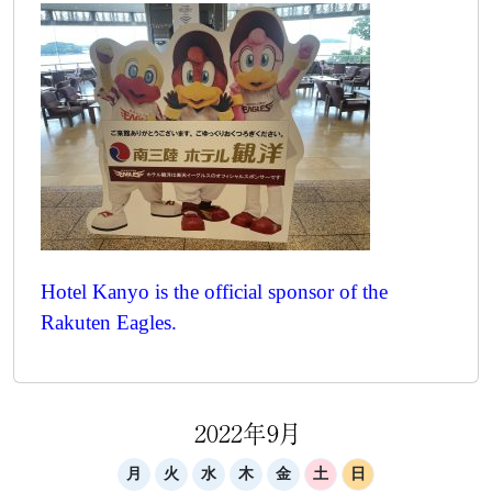
Hotel Kanyo is the official sponsor of the
Rakuten Eagles.
2022年9月
月
火
水
木
金
土
日