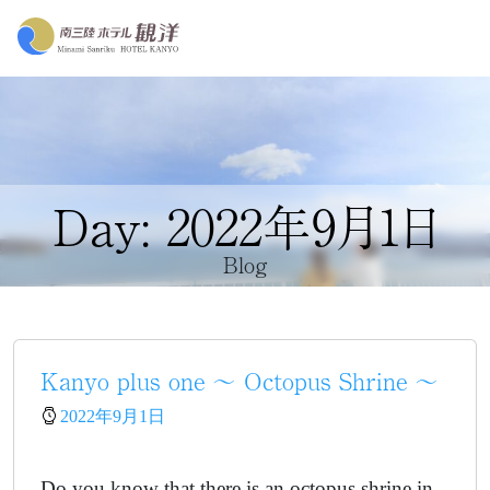
Day: 2022年9月1日
Blog
Kanyo plus one ～ Octopus Shrine ～
2022年9月1日
Do you know that there is an octopus shrine in