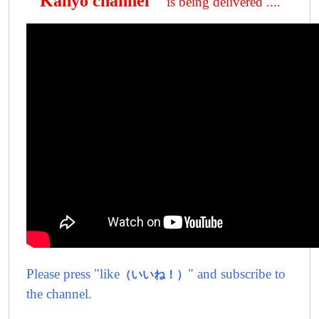
" Kanyo channel "
is being delivered ....
Please press "like
" and subscribe to
（いいね！）
the channel.