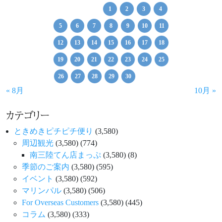
1
2
3
4
5
6
7
8
9
10
11
12
13
14
15
16
17
18
19
20
21
22
23
24
25
26
27
28
29
30
« 8月
10月 »
カテゴリー
ときめきピチピチ便り
(3,580)
周辺観光
(3,580)
(774)
南三陸てん店まっぷ
(3,580)
(8)
季節のご案内
(3,580)
(595)
イベント
(3,580)
(592)
マリンパル
(3,580)
(506)
For Overseas Customers
(3,580)
(445)
コラム
(3,580)
(333)