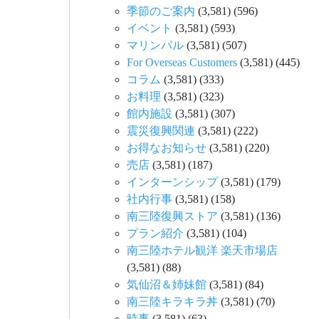
季節のご案内
(3,581)
(596)
イベント
(3,581)
(593)
マリンパル
(3,581)
(507)
For Overseas Customers
(3,581)
(445)
コラム
(3,581)
(333)
お料理
(3,581)
(323)
館内施設
(3,581)
(307)
震災復興関連
(3,581)
(222)
お得なお知らせ
(3,581)
(220)
売店
(3,581)
(187)
インターンシップ
(3,581)
(179)
社内行事
(3,581)
(158)
南三陸復興ストア
(3,581)
(136)
プラン紹介
(3,581)
(104)
南三陸ホテル観洋 楽天市場店
(3,581)
(88)
気仙沼＆姉妹館
(3,581)
(84)
南三陸キラキラ丼
(3,581)
(70)
時事
(3,581)
(63)