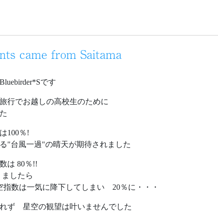
ents came from Saitama
birder*Sです
学旅行でお越しの高校生のために
た
100％!
ゆる"台風一過"の晴天が期待されました
 80％!!
りましたら
空指数は一気に降下してしまい 20％に・・・
れず 星空の観望は叶いませんでした