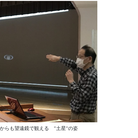
からも望遠鏡で観える "土星"の姿