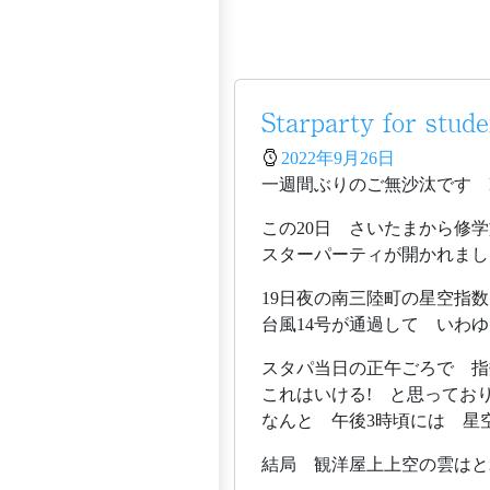
Starparty for stud
2022年9月26日
一週間ぶりのご無沙汰です Blue
この20日 さいたまから修
スターパーティが開かれまし
19日夜の南三陸町の星空指数は
台風14号が通過して いわ
スタパ当日の正午ごろで 指数は
これはいける! と思ってお
なんと 午後3時頃には 星
結局 観洋屋上上空の雲はと