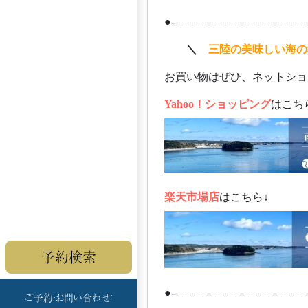
●- – – – – – – – – – – – – – – – –
ああ
＼
三陸の美味しい海の
お買い物はぜひ、ネットショ
Yahoo！ショッピング
はこち
楽天市場店
はこちら↓
予約検索
●- – – – – – – – – – – – – – – – –
ご予約・お問い合わせ：