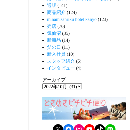
通販
(141)
商品紹介
(124)
minamisanriku hotel kanyo
(123)
売店
(76)
気仙沼
(35)
新商品
(14)
父の日
(11)
新入社員
(10)
スタッフ紹介
(6)
インタビュー
(4)
アーカイブ
X
Facebook
Instagram
YouTube
TikTok
LINE