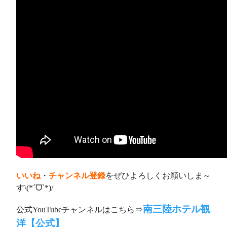
いいね
・
チャンネル登録
をぜひよろしくお願いしま～
す\(*ˊᗜˋ*)/
南三陸ホテル観
公式YouTubeチャンネルはこちら⇒
洋【公式】