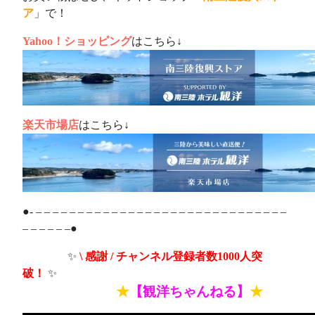
ア
」で！
Yahoo！ショッピング
はこちら↓
楽天市場店
はこちら↓
●- – – – – – – – – – – – – – – – – – – – – – – – – – – – – – –
– – – – – –●
ああああ
✨
\ 感謝 / チャンネル登録者数1000人突
破！
✨
あああああああ
★
【観洋ちゃんねる】
★