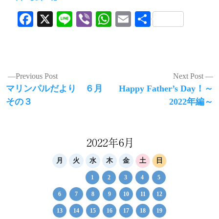
Facebook
X
Line
Viber
WhatsApp
Email
共
有
投
Previous Post
Next Post
Previous
Next
マリンパルだより ６月
Happy Father’s Day！～
稿
post:
post:
その３
2022年編～
ナ
ビ
ゲ
2022年6月
ー
月
火
水
木
金
土
日
シ
1
2
3
4
5
ョ
6
7
8
9
10
11
12
ン
13
14
15
16
17
18
19