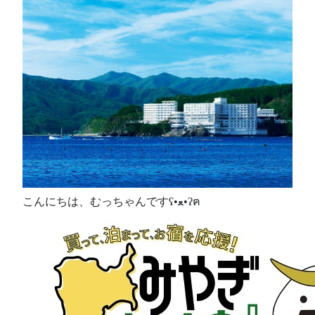
こんにちは、むっちゃんですʕ•ﻌ•ʔฅ