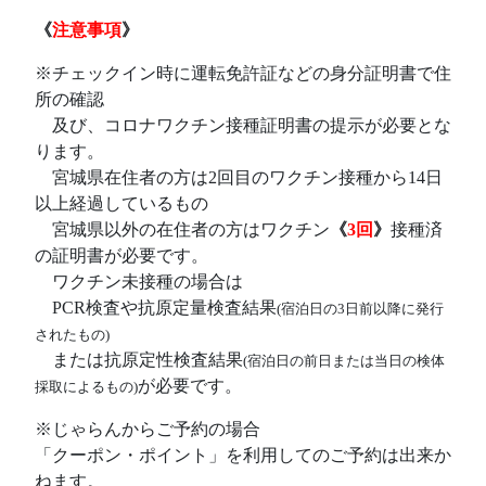
《
注意事項
》
※チェックイン時に運転免許証などの身分証明書で住
所の確認
あ
及び、コロナワクチン接種証明書の提示が必要とな
ります。
あ
宮城県在住者の方は2回目のワクチン接種から14日
以上経過しているもの
あ
宮城県以外の在住者の方はワクチン
《
3回
》
接種済
の証明書が必要です。
あ
ワクチン未接種の場合は
あ
PCR検査や抗原定量検査結果
(宿泊日の3日前以降に発行
されたもの)
あ
または抗原定性検査結果
(宿泊日の前日または当日の検体
が必要です。
採取によるもの)
※じゃらんからご予約の場合
「クーポン・ポイント」を利用してのご予約は出来か
ねます。