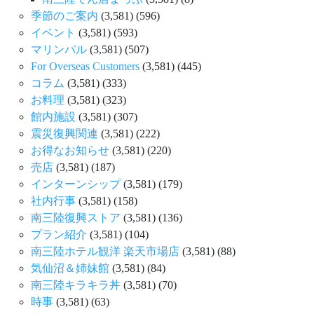
季節のご案内
(3,581)
(596)
イベント
(3,581)
(593)
マリンパル
(3,581)
(507)
For Overseas Customers
(3,581)
(445)
コラム
(3,581)
(333)
お料理
(3,581)
(323)
館内施設
(3,581)
(307)
震災復興関連
(3,581)
(222)
お得なお知らせ
(3,581)
(220)
売店
(3,581)
(187)
インターンシップ
(3,581)
(179)
社内行事
(3,581)
(158)
南三陸復興ストア
(3,581)
(136)
プラン紹介
(3,581)
(104)
南三陸ホテル観洋 楽天市場店
(3,581)
(88)
気仙沼＆姉妹館
(3,581)
(84)
南三陸キラキラ丼
(3,581)
(70)
時事
(3,581)
(63)