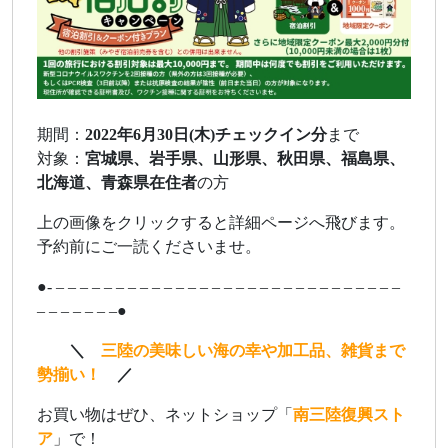
期間：
2022年6月30日(木)チェックイン分
まで
対象：
宮城県、岩手県、山形県、秋田県、福島県、
北海道、青森県在住者
の方
上の画像をクリックすると詳細ページへ飛びます。
予約前にご一読くださいませ。
●- – – – – – – – – – – – – – – – – – – – – – – – – – – – – –
– – – – – – –●
ああ
＼
三陸の美味しい海の幸や加工品、雑貨まで
勢揃い！
／
お買い物はぜひ、ネットショップ「
南三陸復興スト
ア
」で！