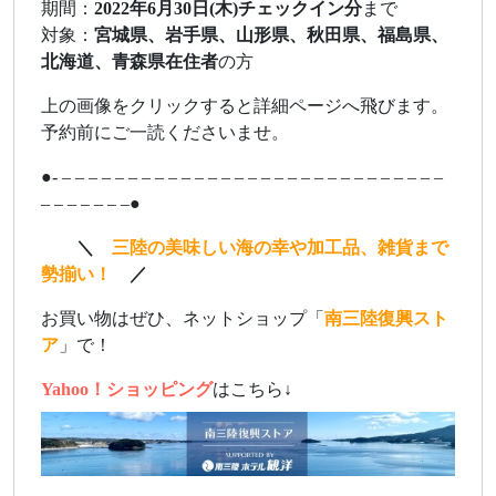
期間：
2022年6月30日(木)チェックイン分
まで
対象：
宮城県、岩手県、山形県、秋田県、福島県、
北海道、青森県在住者
の方
上の画像をクリックすると詳細ページへ飛びます。
予約前にご一読くださいませ。
●- – – – – – – – – – – – – – – – – – – – – – – – – – – – – –
– – – – – – –●
ああ
＼
三陸の美味しい海の幸や加工品、雑貨まで
勢揃い！
／
お買い物はぜひ、ネットショップ「
南三陸復興スト
ア
」で！
Yahoo！ショッピング
はこちら↓