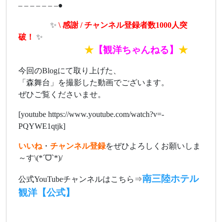
– – – – – – –●
ああああ
✨
\ 感謝 / チャンネル登録者数1000人突
破！
✨
あああああああ
★
【観洋ちゃんねる】
★
今回のBlogにて取り上げた、
「森舞台」を撮影した動画でございます。
ぜひご覧くださいませ。
[youtube https://www.youtube.com/watch?v=-
PQYWE1qtjk]
いいね
・
チャンネル登録
をぜひよろしくお願いしま
～す\(*ˊᗜˋ*)/
南三陸ホテル
公式YouTubeチャンネルはこちら⇒
観洋【公式】