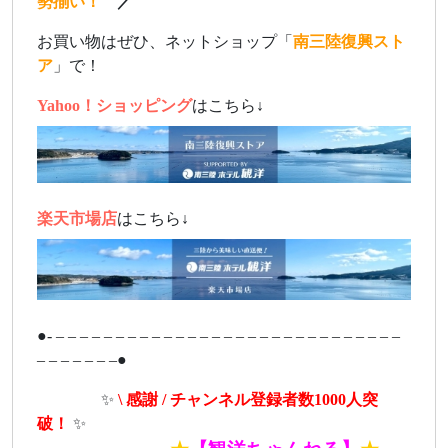
勢揃い！
／
お買い物はぜひ、ネットショップ「
南三陸復興スト
ア
」で！
Yahoo！ショッピング
はこちら↓
楽天市場店
はこちら↓
●- – – – – – – – – – – – – – – – – – – – – – – – – – – – – –
– – – – – – –●
ああああ
✨
\ 感謝 / チャンネル登録者数1000人突
破！
✨