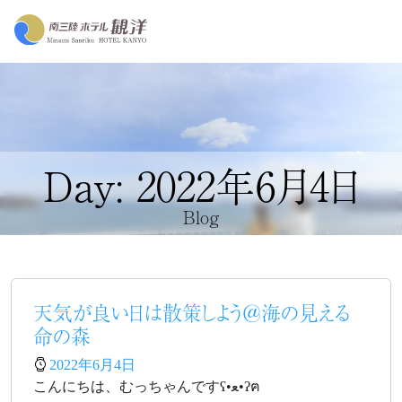
Day: 2022年6月4日
Blog
天気が良い日は散策しよう＠海の見える
命の森
2022年6月4日
こんにちは、むっちゃんですʕ•ﻌ•ʔฅ