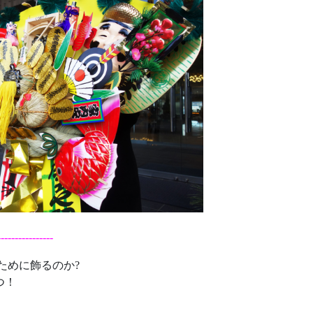
----------------
のために飾るのか?
つ！