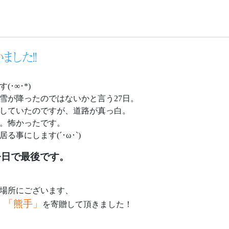
ました!!
･∞･*)
雪が降ったのではないかと言う27日。
していたのですが、道路が真っ白。
。怖かったです。
事にします(´･ω･`)
今日で最後です。
の場所にございます、
「熊手」
、
を寄贈して頂きました！