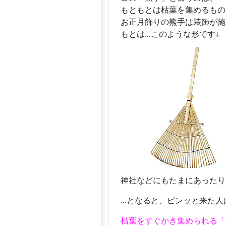
もともとは枯葉を集めるもの
お正月飾りの熊手は装飾が施
もとは...このような形です↓
神社などにもたまにあったり
...となると、ピンッと来た
枯葉をすぐかき集められる「