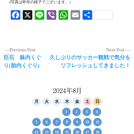
(写真は昨年の様子でございます。）
Facebook
X
Line
Viber
WhatsApp
Email
共
有
投
Previous Post
Next Post
Previous
Next
巨石 躰内くぐ
久しぶりのサッカー観戦で気分を
稿
post:
post:
り(胎内くぐり)
リフレッシュしてきました！
ナ
ビ
ゲ
2024年8月
ー
月
火
水
木
金
土
日
シ
1
2
3
4
ョ
5
6
7
8
9
10
11
ン
12
13
14
15
16
17
18