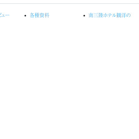
ビュー
各種資料
南三陸ホテル観洋の
メディアサンクス
CSR
 the
観洋情報誌
プライバシーポリシー
受賞歴
ご利用案内（宿泊約
るホテル観
よくある質問
款）
カスタマーハラスメントに
の森プロ
関する行動指針
お問い合わせ
光船
規定
全に関
的な方
全に関
施策及