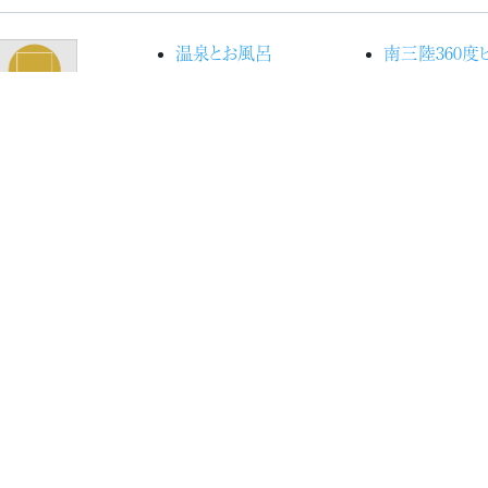
温泉とお風呂
南三陸360度
お食事
語り部バス
別注料理
“Kataribe” to
お部屋
world
館内施設
Movieで見
宿泊予約
洋
交通アクセス
海の見える命
ブログ『ときめきピチピチ
ジェクト
便り』
アクティビティ
志津川湾観
安全管理
輸送の安
する基本
針
輸送の安
する重点