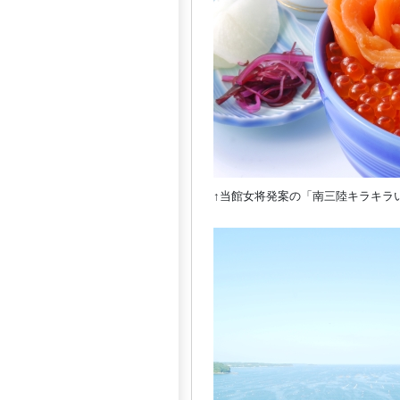
↑当館女将発案の「南三陸キラキラ