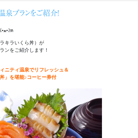
り温泉プランをご紹介！
こんにちは、むっちゃんですʕ•ﻌ•ʔฅ
ラキラいくら丼）が
ランをご紹介します！
ィニティ温泉でリフレッシュ＆
丼」を堪能♪コーヒー券付