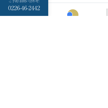
ご予約・お問い合わせ：
0226-46-2442
Minami Sanriku
HOTEL KANYO
〒986-0766
宮城県本吉郡
南三陸町志津川黒崎 99-
17
TEL：
0226-46-2442（代）
0226-46-6200
FAX：
X
Facebook
Instagram
YouTube
TikTok
LINE