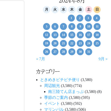
月
火
水
木
金
土
日
1
2
3
4
5
6
7
8
9
10
11
12
13
14
15
16
17
18
19
20
21
22
23
24
25
26
27
28
29
30
31
« 7月
9月 »
カテゴリー
ときめきピチピチ便り
(3,580)
周辺観光
(3,580)
(774)
南三陸てん店まっぷ
(3,580)
(8)
季節のご案内
(3,580)
(595)
イベント
(3,580)
(592)
マリンパル
(3,580)
(506)