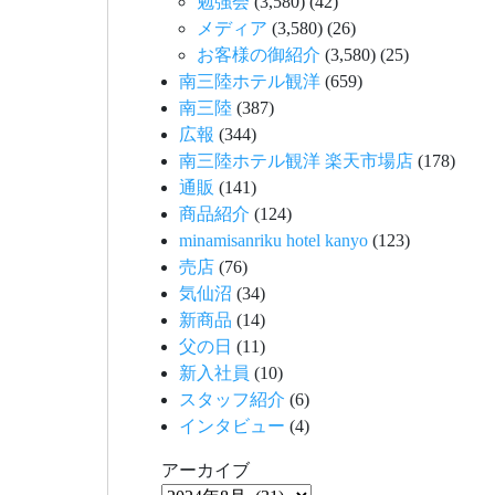
勉強会
(3,580)
(42)
メディア
(3,580)
(26)
お客様の御紹介
(3,580)
(25)
南三陸ホテル観洋
(659)
南三陸
(387)
広報
(344)
南三陸ホテル観洋 楽天市場店
(178)
通販
(141)
商品紹介
(124)
minamisanriku hotel kanyo
(123)
売店
(76)
気仙沼
(34)
新商品
(14)
父の日
(11)
新入社員
(10)
スタッフ紹介
(6)
インタビュー
(4)
アーカイブ