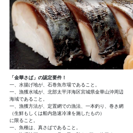
「金華さば」の認定要件！
一、水揚げ地が、石巻魚市場であること。
一、漁獲水域が、北部太平洋海区宮城県金華山沖周辺
海域であること。
一、漁獲方法が、定置網での漁法、一本釣り、巻き網
（生鮮もしくは船内急速冷凍を施したもの）
に限ること。
一、魚種は、真さばであること。