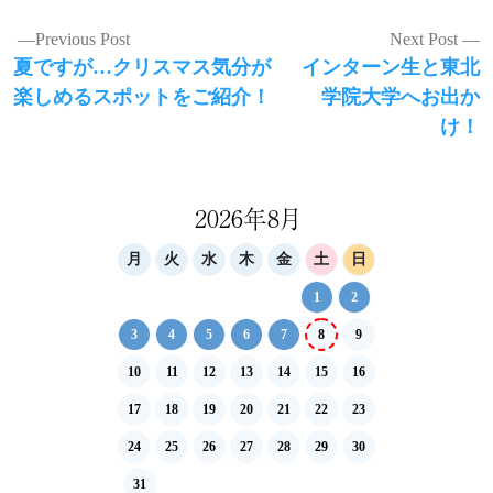
投
Previous Post
Next Post
Previous
Next
夏ですが…クリスマス気分が
インターン生と東北
稿
post:
post:
楽しめるスポットをご紹介！
学院大学へお出か
ナ
け！
ビ
ゲ
2026年8月
ー
シ
月
火
水
木
金
土
日
ョ
1
2
ン
3
4
5
6
7
8
9
10
11
12
13
14
15
16
17
18
19
20
21
22
23
24
25
26
27
28
29
30
31