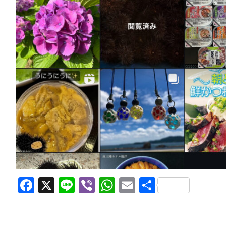
Facebook
X
Line
Viber
WhatsApp
Email
共
有