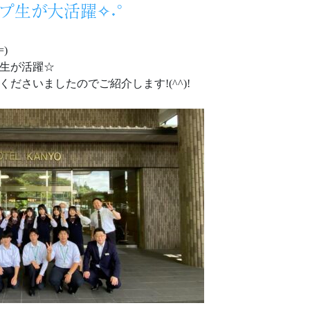
ップ生が大活躍✧˖°
)
生が活躍☆
ださいましたのでご紹介します!(^^)!