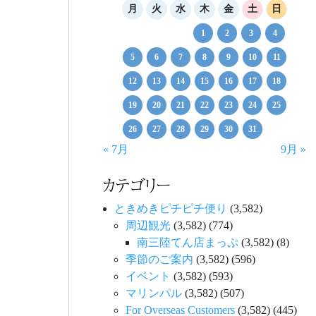
月
火
水
木
金
土
日
1
2
3
4
5
6
7
8
9
10
11
12
13
14
15
16
17
18
19
20
21
22
23
24
25
26
27
28
29
30
31
« 7月
9月 »
カテゴリー
ときめきピチピチ便り
(3,582)
周辺観光
(3,582)
(774)
南三陸てん店まっぷ
(3,582)
(8)
季節のご案内
(3,582)
(596)
イベント
(3,582)
(593)
マリンパル
(3,582)
(507)
For Overseas Customers
(3,582)
(445)