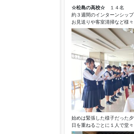
☆松島の高校☆
１４名
約３週間のインターンシップ
お見送りや客室清掃など様々
始めは緊張した様子だった夕
日を重ねるごとに１人で堂々