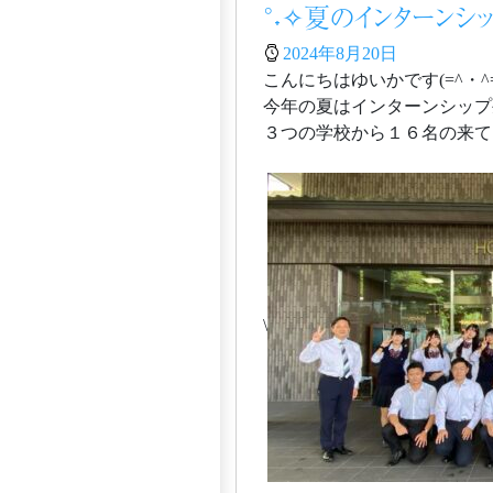
°˖✧夏のインターンシ
2024年8月20日
こんにちはゆいかです(=^・^=
今年の夏はインターンシップ
３つの学校から１６名の来てく
\