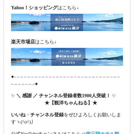
Yahoo！ショッピング
はこちら↓
楽天市場店
はこちら↓
●- – – – – – – – – – – – – – – – – – – – – – – – – – – – – –
– – – – – – –●
✨
＼ 感謝 ／ チャンネル登録者数1900人突破！
✨
★
【観洋ちゃんねる】
★
いいね
・
チャンネル登録
をぜひよろしくお願いしま
すヽ(^o^)丿
公式YouTubeチャンネルはこちら⇒
南三陸ホテル観