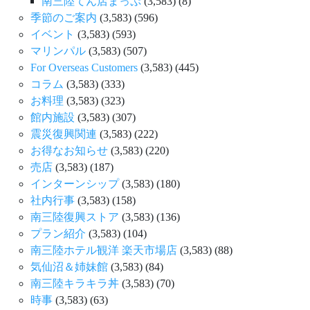
南三陸てん店まっぷ
(3,583)
(8)
季節のご案内
(3,583)
(596)
イベント
(3,583)
(593)
マリンパル
(3,583)
(507)
For Overseas Customers
(3,583)
(445)
コラム
(3,583)
(333)
お料理
(3,583)
(323)
館内施設
(3,583)
(307)
震災復興関連
(3,583)
(222)
お得なお知らせ
(3,583)
(220)
売店
(3,583)
(187)
インターンシップ
(3,583)
(180)
社内行事
(3,583)
(158)
南三陸復興ストア
(3,583)
(136)
プラン紹介
(3,583)
(104)
南三陸ホテル観洋 楽天市場店
(3,583)
(88)
気仙沼＆姉妹館
(3,583)
(84)
南三陸キラキラ丼
(3,583)
(70)
時事
(3,583)
(63)