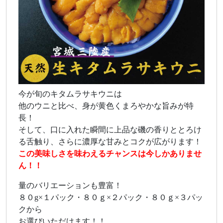
今が旬のキタムラサキウニは
他のウニと比べ、身が黄色くまろやかな旨みが特
長！
そして、口に入れた瞬間に上品な磯の香りととろけ
る舌触り、さらに濃厚な甘みとコクが広がります！
この美味しさを味わえるチャンスは今しかありませ
ん！！
量のバリエーションも豊富！
８０g×１パック・８０ｇ×２パック・８０ｇ×３パッ
クから
お選びいただけます！！