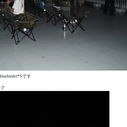
birder*Sです
ーク