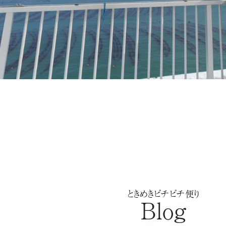
ときめきピチピチ便り
Blog