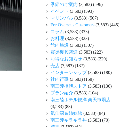
季節のご案内
(3,583)
(596)
イベント
(3,583)
(593)
マリンパル
(3,583)
(507)
For Overseas Customers
(3,583)
(445)
コラム
(3,583)
(333)
お料理
(3,583)
(323)
館内施設
(3,583)
(307)
震災復興関連
(3,583)
(222)
お得なお知らせ
(3,583)
(220)
売店
(3,583)
(187)
インターンシップ
(3,583)
(180)
社内行事
(3,583)
(158)
南三陸復興ストア
(3,583)
(136)
プラン紹介
(3,583)
(104)
南三陸ホテル観洋 楽天市場店
(3,583)
(88)
気仙沼＆姉妹館
(3,583)
(84)
南三陸キラキラ丼
(3,583)
(70)
時事
(3,583)
(63)