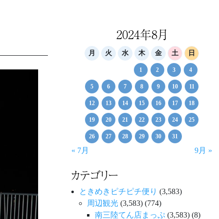
2024年8月
月
火
水
木
金
土
日
1
2
3
4
5
6
7
8
9
10
11
12
13
14
15
16
17
18
19
20
21
22
23
24
25
26
27
28
29
30
31
« 7月
9月 »
カテゴリー
ときめきピチピチ便り
(3,583)
周辺観光
(3,583)
(774)
南三陸てん店まっぷ
(3,583)
(8)