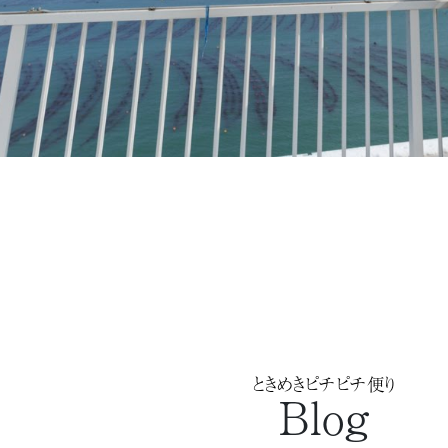
ときめきピチピチ便り
Blog