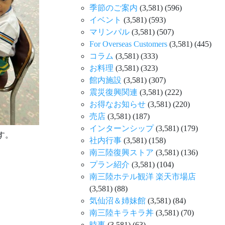
季節のご案内
(3,581)
(596)
イベント
(3,581)
(593)
マリンパル
(3,581)
(507)
For Overseas Customers
(3,581)
(445)
コラム
(3,581)
(333)
お料理
(3,581)
(323)
館内施設
(3,581)
(307)
震災復興関連
(3,581)
(222)
お得なお知らせ
(3,581)
(220)
売店
(3,581)
(187)
インターンシップ
(3,581)
(179)
す。
社内行事
(3,581)
(158)
南三陸復興ストア
(3,581)
(136)
プラン紹介
(3,581)
(104)
南三陸ホテル観洋 楽天市場店
(3,581)
(88)
気仙沼＆姉妹館
(3,581)
(84)
南三陸キラキラ丼
(3,581)
(70)
時事
(3,581)
(63)