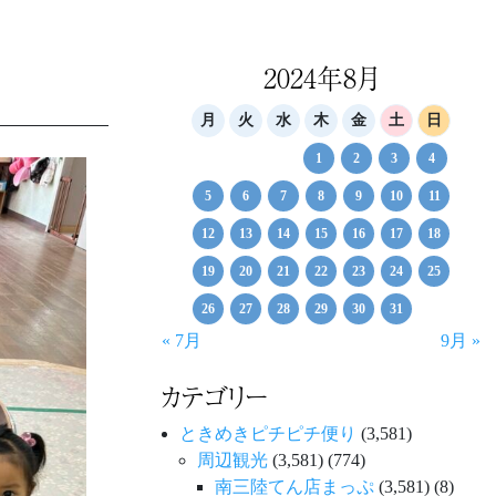
2024年8月
月
火
水
木
金
土
日
1
2
3
4
5
6
7
8
9
10
11
12
13
14
15
16
17
18
19
20
21
22
23
24
25
26
27
28
29
30
31
« 7月
9月 »
カテゴリー
ときめきピチピチ便り
(3,581)
周辺観光
(3,581)
(774)
南三陸てん店まっぷ
(3,581)
(8)