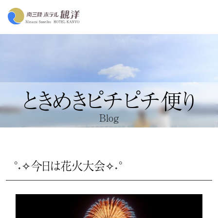
ときめきピチピチ便り
Blog
°˖✧今日は花火大会✧˖°