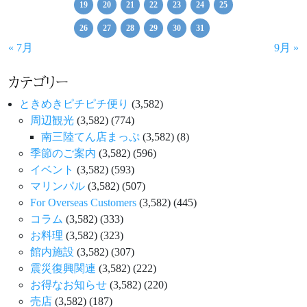
19
20
21
22
23
24
25
26
27
28
29
30
31
« 7月
9月 »
カテゴリー
ときめきピチピチ便り
(3,582)
周辺観光
(3,582)
(774)
南三陸てん店まっぷ
(3,582)
(8)
季節のご案内
(3,582)
(596)
イベント
(3,582)
(593)
マリンパル
(3,582)
(507)
For Overseas Customers
(3,582)
(445)
コラム
(3,582)
(333)
お料理
(3,582)
(323)
館内施設
(3,582)
(307)
震災復興関連
(3,582)
(222)
お得なお知らせ
(3,582)
(220)
売店
(3,582)
(187)