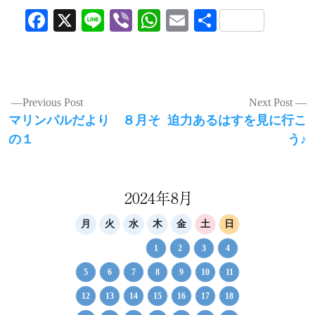
Facebook
X
Line
Viber
WhatsApp
Email
共
有
投
Previous Post
Next Post
Previous
Next
マリンパルだより ８月そ
迫力あるはすを見に行こ
稿
post:
post:
の１
う♪
ナ
ビ
ゲ
2024年8月
ー
月
火
水
木
金
土
日
シ
1
2
3
4
ョ
5
6
7
8
9
10
11
ン
12
13
14
15
16
17
18