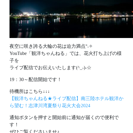
夜空に咲き誇る大輪の花は迫力満点°˖✧
YouTube「観洋ちゃんねる」では、花火打ち上げの様
子を
ライブ配信でお伝えいたします(^_-)-☆
19：30～配信開始です！
待機所はこちら↓↓↓
【観洋ちゃんねる★ライブ配信】南三陸ホテル観洋か
ら望む！志津川湾夏祭り花火大会2024
通知ボタンを押すと開始前に通知が届くので便利で
す！
ぜひご覧くださいませ♪