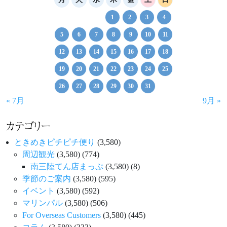
ー
シ
1
2
3
4
ョ
5
6
7
8
9
10
11
ン
12
13
14
15
16
17
18
19
20
21
22
23
24
25
26
27
28
29
30
31
« 7月
9月 »
カテゴリー
ときめきピチピチ便り
(3,580)
周辺観光
(3,580)
(774)
南三陸てん店まっぷ
(3,580)
(8)
季節のご案内
(3,580)
(595)
イベント
(3,580)
(592)
マリンパル
(3,580)
(506)
For Overseas Customers
(3,580)
(445)