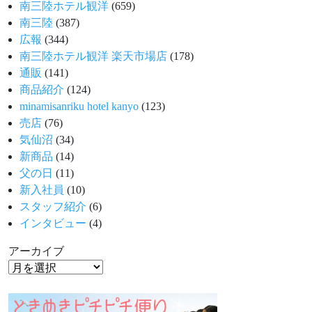
南三陸ホテル観洋
(659)
南三陸
(387)
広報
(344)
南三陸ホテル観洋 楽天市場店
(178)
通販
(141)
商品紹介
(124)
minamisanriku hotel kanyo
(123)
売店
(76)
気仙沼
(34)
新商品
(14)
父の日
(11)
新入社員
(10)
スタッフ紹介
(6)
インタビュー
(4)
アーカイブ