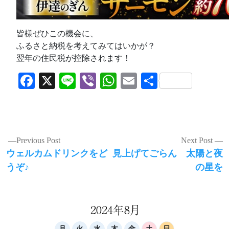
皆様ぜひこの機会に、
ふるさと納税を考えてみてはいかが？
翌年の住民税が控除されます！
Facebook
X
Line
Viber
WhatsApp
Email
共
有
投
Previous Post
Next Post
Previous
Next
ウェルカムドリンクをど
見上げてごらん 太陽と夜
稿
post:
post:
うぞ♪
の星を
ナ
ビ
ゲ
2024年8月
月
火
水
木
金
土
日