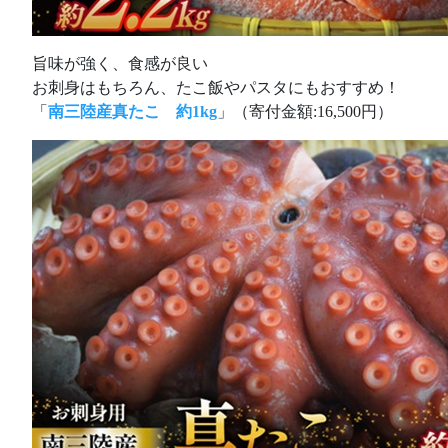
旨味が強く、食感が良い
お刺身はもちろん、たこ飯やパスタにもおすすめ！
「
南三陸産真たこ 約1kg
」（寄付金額:16,500円）