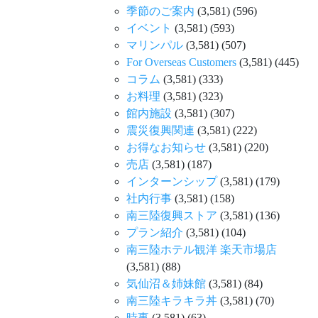
季節のご案内
(3,581)
(596)
イベント
(3,581)
(593)
マリンパル
(3,581)
(507)
For Overseas Customers
(3,581)
(445)
コラム
(3,581)
(333)
お料理
(3,581)
(323)
館内施設
(3,581)
(307)
震災復興関連
(3,581)
(222)
お得なお知らせ
(3,581)
(220)
売店
(3,581)
(187)
インターンシップ
(3,581)
(179)
社内行事
(3,581)
(158)
南三陸復興ストア
(3,581)
(136)
プラン紹介
(3,581)
(104)
南三陸ホテル観洋 楽天市場店
(3,581)
(88)
気仙沼＆姉妹館
(3,581)
(84)
南三陸キラキラ丼
(3,581)
(70)
時事
(3,581)
(63)