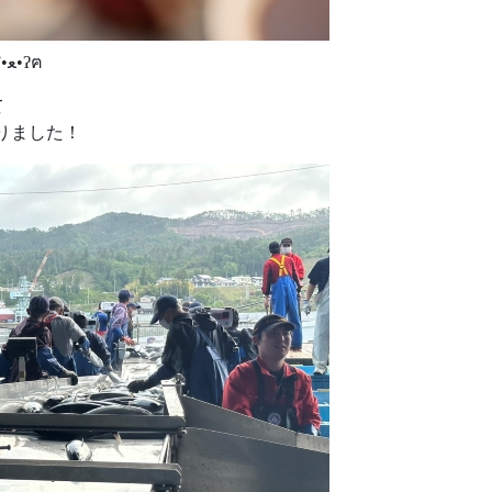
こんにちは、むっちゃんですʕ•ﻌ•ʔฅ
て
りました！