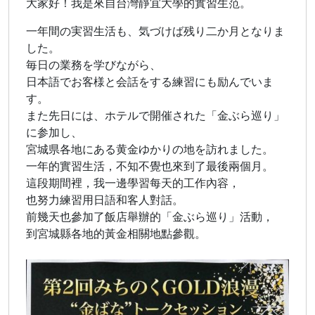
大家好！我是來自台灣靜宜大學的實習生范。
一年間の実習生活も、気づけば残り二か月となりま
した。
毎日の業務を学びながら、
日本語でお客様と会話をする練習にも励んでいま
す。
また先日には、ホテルで開催された「金ぶら巡り」
に参加し、
宮城県各地にある黄金ゆかりの地を訪れました。
一年的實習生活，不知不覺也來到了最後兩個月。
這段期間裡，我一邊學習每天的工作內容，
也努力練習用日語和客人對話。
前幾天也參加了飯店舉辦的「金ぶら巡り」活動，
到宮城縣各地的黃金相關地點參觀。