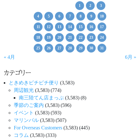
1
2
3
4
5
6
7
8
9
10
11
12
13
14
15
16
17
18
19
20
21
22
23
24
25
26
27
28
29
30
31
« 4月
6月 »
カテゴリー
ときめきピチピチ便り
(3,583)
周辺観光
(3,583)
(774)
南三陸てん店まっぷ
(3,583)
(8)
季節のご案内
(3,583)
(596)
イベント
(3,583)
(593)
マリンパル
(3,583)
(507)
For Overseas Customers
(3,583)
(445)
コラム
(3,583)
(333)