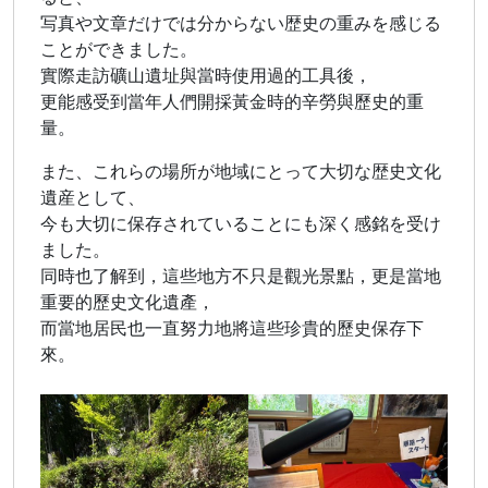
写真や文章だけでは分からない歴史の重みを感じる
ことができました。
實際走訪礦山遺址與當時使用過的工具後，
更能感受到當年人們開採黃金時的辛勞與歷史的重
量。
また、これらの場所が地域にとって大切な歴史文化
遺産として、
今も大切に保存されていることにも深く感銘を受け
ました。
同時也了解到，這些地方不只是觀光景點，更是當地
重要的歷史文化遺產，
而當地居民也一直努力地將這些珍貴的歷史保存下
來。