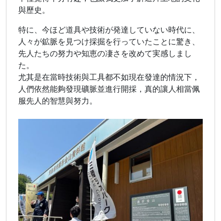
與歷史。
特に、今ほど道具や技術が発達していない時代に、
人々が鉱脈を見つけ採掘を行っていたことに驚き、
先人たちの努力や知恵の凄さを改めて実感しまし
た。
尤其是在當時技術與工具都不如現在發達的情況下，
人們依然能夠發現礦脈並進行開採，真的讓人相當佩
服先人的智慧與努力。