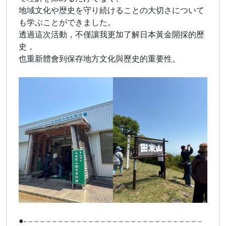
地域文化や歴史を守り続けることの大切さについて
も学ぶことができました。
透過這次活動，不僅讓我更加了解日本黃金開採的歷
史，
也重新體會到保存地方文化與歷史的重要性。
●- – – – – – – – – – – – – – – – – – – – – – – – – – – – – –