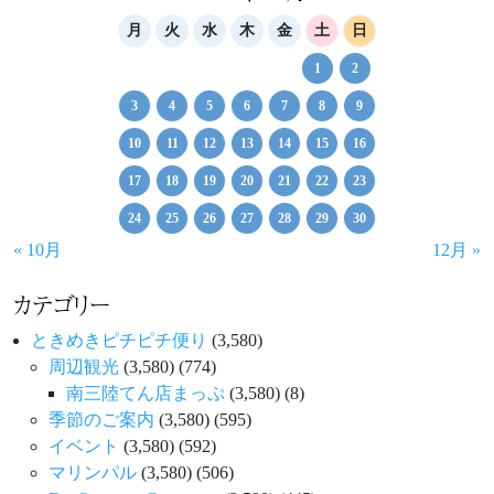
ー
月
火
水
木
金
土
日
シ
1
2
ョ
3
4
5
6
7
8
9
ン
10
11
12
13
14
15
16
17
18
19
20
21
22
23
24
25
26
27
28
29
30
« 10月
12月 »
カテゴリー
ときめきピチピチ便り
(3,580)
周辺観光
(3,580)
(774)
南三陸てん店まっぷ
(3,580)
(8)
季節のご案内
(3,580)
(595)
イベント
(3,580)
(592)
マリンパル
(3,580)
(506)