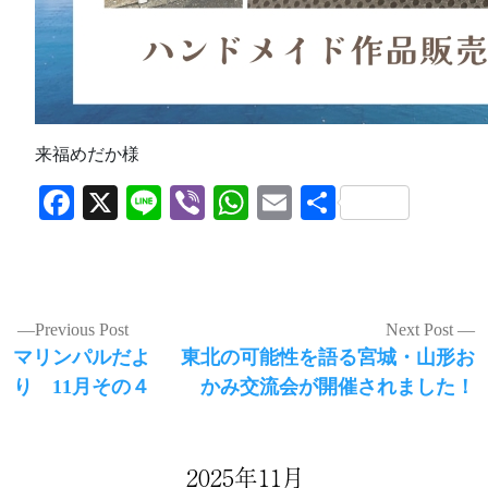
来福めだか様
Facebook
X
Line
Viber
WhatsApp
Email
共
有
投
Previous Post
Next Post
Previous
Next
マリンパルだよ
東北の可能性を語る宮城・山形お
稿
post:
post:
り 11月その４
かみ交流会が開催されました！
ナ
ビ
ゲ
2025年11月