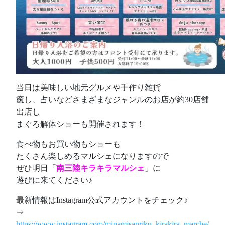
当日は美味しい地元グルメや手作り雑貨
癒し、占いなどさまざまなジャンルのお店が約30店舗
出店し
まぐろ解体ショーも開催されます！
食べ物もお買い物もショーも
たくさん楽しめるマルシェになりますので
ぜひ明日「
南三陸キラキラマルシェ
」に
遊びに来てください♪
最新情報はInstagram公式アカウントをチェック♪
⇒
https://www.instagram.com/minamisanriku_kirakira_marche/