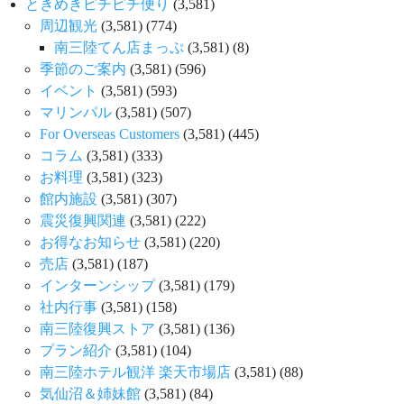
ときめきピチピチ便り
(3,581)
周辺観光
(3,581)
(774)
南三陸てん店まっぷ
(3,581)
(8)
季節のご案内
(3,581)
(596)
イベント
(3,581)
(593)
マリンパル
(3,581)
(507)
For Overseas Customers
(3,581)
(445)
コラム
(3,581)
(333)
お料理
(3,581)
(323)
館内施設
(3,581)
(307)
震災復興関連
(3,581)
(222)
お得なお知らせ
(3,581)
(220)
売店
(3,581)
(187)
インターンシップ
(3,581)
(179)
社内行事
(3,581)
(158)
南三陸復興ストア
(3,581)
(136)
プラン紹介
(3,581)
(104)
南三陸ホテル観洋 楽天市場店
(3,581)
(88)
気仙沼＆姉妹館
(3,581)
(84)