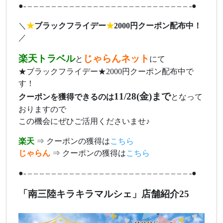
●- – – – – – – – – – – – – – – – – – – – – – – – – – – – -●
＼
★
ブラックフライデー
★
2000円クーポン配布中！
／
楽天トラベル
じゃらんネット
と
にて
★ブラックフライデー★2000円クーポン配布中で
す！
11/28(金)まで
クーポンを獲得できるのは
となって
おりますので
この機会にぜひご活用くださいませ♪
楽天
⇒ クーポンの獲得は
こちら
じゃらん
⇒ クーポンの獲得は
こちら
●- – – – – – – – – – – – – – – – – – – – – – – – – – – – -●
「南三陸キラキラマルシェ」店舗紹介25