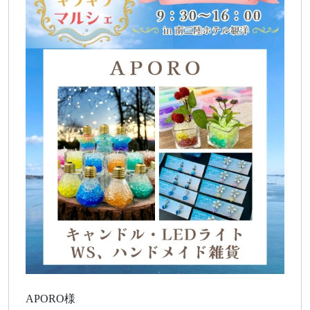
APORO様