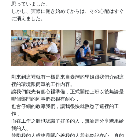
思っていました。
しかし、実際に働き始めてからは、その心配はすぐ
に消えました。
剛來到這裡就有一樣是來自臺灣的學姐跟我們介紹這
裡的環境跟簡單的工作內容。
讓我們能先有個心裡準備，正式開始上班以後無論是
哪個部門的同事們都很有耐心，
也會仔細的教導我們，讓我很快就熟悉了這裡的工
作，
而在工作之餘也認識了好多的人，無論是分享糖果給
我的人、
鼓勵我的人或總是關心著我的人我都銘記在心，真的