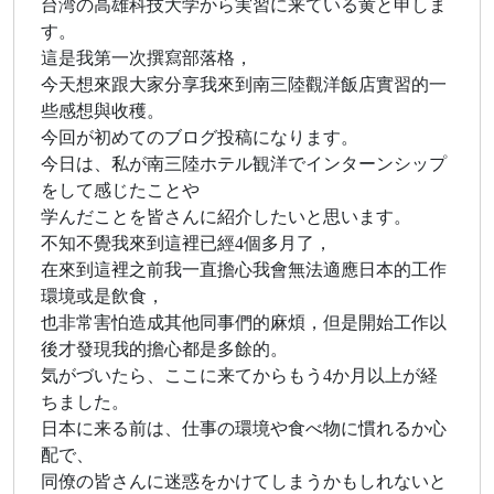
台湾の高雄科技大学から実習に来ている黄と申しま
す。
這是我第一次撰寫部落格，
今天想來跟大家分享我來到南三陸觀洋飯店實習的一
些感想與收穫。
今回が初めてのブログ投稿になります。
今日は、私が南三陸ホテル観洋でインターンシップ
をして感じたことや
学んだことを皆さんに紹介したいと思います。
不知不覺我來到這裡已經4個多月了，
在來到這裡之前我一直擔心我會無法適應日本的工作
環境或是飲食，
也非常害怕造成其他同事們的麻煩，但是開始工作以
後才發現我的擔心都是多餘的。
気がづいたら、ここに来てからもう4か月以上が経
ちました。
日本に来る前は、仕事の環境や食べ物に慣れるか心
配で、
同僚の皆さんに迷惑をかけてしまうかもしれないと