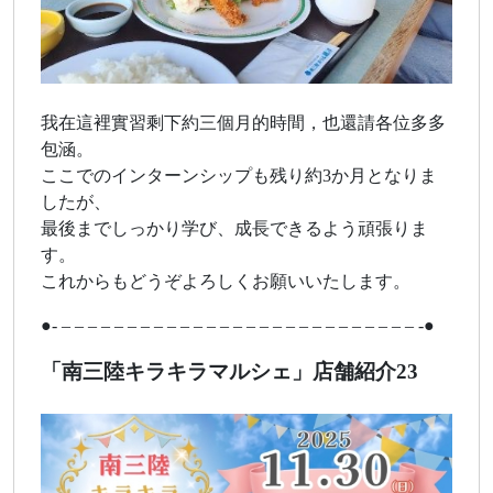
我在這裡實習剩下約三個月的時間，也還請各位多多
包涵。
ここでのインターンシップも残り約3か月となりま
したが、
最後までしっかり学び、成長できるよう頑張りま
す。
これからもどうぞよろしくお願いいたします。
●- – – – – – – – – – – – – – – – – – – – – – – – – – – – -●
「南三陸キラキラマルシェ」店舗紹介23