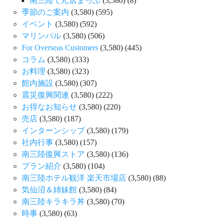
南三陸てん店まっぷ
(3,580)
(8)
季節のご案内
(3,580)
(595)
イベント
(3,580)
(592)
マリンパル
(3,580)
(506)
For Overseas Customers
(3,580)
(445)
コラム
(3,580)
(333)
お料理
(3,580)
(323)
館内施設
(3,580)
(307)
震災復興関連
(3,580)
(222)
お得なお知らせ
(3,580)
(220)
売店
(3,580)
(187)
インターンシップ
(3,580)
(179)
社内行事
(3,580)
(157)
南三陸復興ストア
(3,580)
(136)
プラン紹介
(3,580)
(104)
南三陸ホテル観洋 楽天市場店
(3,580)
(88)
気仙沼＆姉妹館
(3,580)
(84)
南三陸キラキラ丼
(3,580)
(70)
時事
(3,580)
(63)