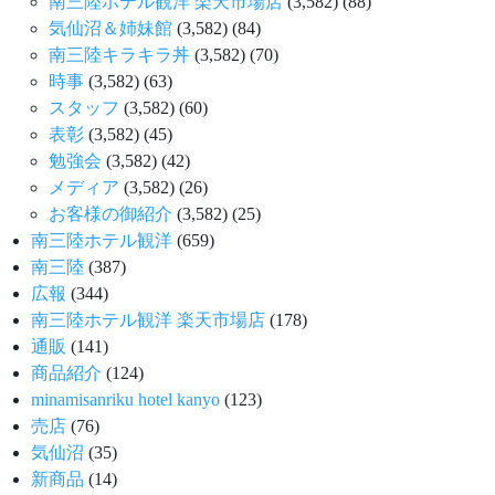
南三陸ホテル観洋 楽天市場店
(3,582)
(88)
気仙沼＆姉妹館
(3,582)
(84)
南三陸キラキラ丼
(3,582)
(70)
時事
(3,582)
(63)
スタッフ
(3,582)
(60)
表彰
(3,582)
(45)
勉強会
(3,582)
(42)
メディア
(3,582)
(26)
お客様の御紹介
(3,582)
(25)
南三陸ホテル観洋
(659)
南三陸
(387)
広報
(344)
南三陸ホテル観洋 楽天市場店
(178)
通販
(141)
商品紹介
(124)
minamisanriku hotel kanyo
(123)
売店
(76)
気仙沼
(35)
新商品
(14)