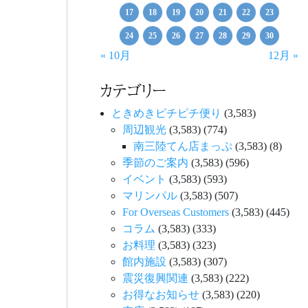
17
18
19
20
21
22
23
24
25
26
27
28
29
30
« 10月
12月 »
カテゴリー
ときめきピチピチ便り
(3,583)
周辺観光
(3,583)
(774)
南三陸てん店まっぷ
(3,583)
(8)
季節のご案内
(3,583)
(596)
イベント
(3,583)
(593)
マリンパル
(3,583)
(507)
For Overseas Customers
(3,583)
(445)
コラム
(3,583)
(333)
お料理
(3,583)
(323)
館内施設
(3,583)
(307)
震災復興関連
(3,583)
(222)
お得なお知らせ
(3,583)
(220)