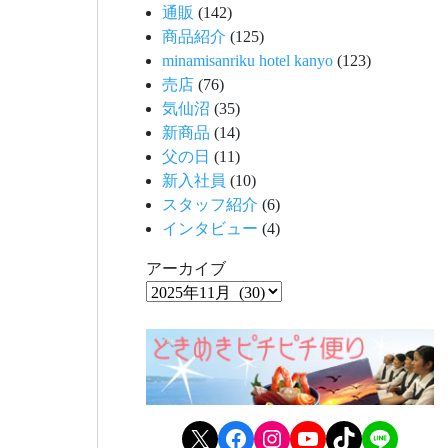
通販
(142)
商品紹介
(125)
minamisanriku hotel kanyo
(123)
売店
(76)
気仙沼
(35)
新商品
(14)
父の日
(11)
新入社員
(10)
スタッフ紹介
(6)
インタビュー
(4)
アーカイブ
X
Facebook
Instagram
YouTube
TikTok
LINE