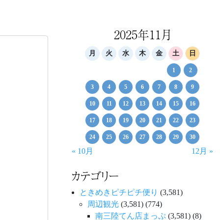
2025年11月
月
火
水
木
金
土
日
1
2
3
4
5
6
7
8
9
10
11
12
13
14
15
16
17
18
19
20
21
22
23
24
25
26
27
28
29
30
« 10月
12月 »
カテゴリー
ときめきピチピチ便り
(3,581)
周辺観光
(3,581)
(774)
南三陸てん店まっぷ
(3,581)
(8)