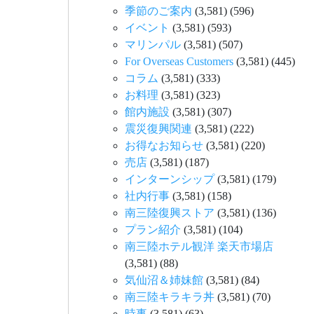
季節のご案内
(3,581)
(596)
イベント
(3,581)
(593)
マリンパル
(3,581)
(507)
For Overseas Customers
(3,581)
(445)
コラム
(3,581)
(333)
お料理
(3,581)
(323)
館内施設
(3,581)
(307)
震災復興関連
(3,581)
(222)
お得なお知らせ
(3,581)
(220)
売店
(3,581)
(187)
インターンシップ
(3,581)
(179)
社内行事
(3,581)
(158)
南三陸復興ストア
(3,581)
(136)
プラン紹介
(3,581)
(104)
南三陸ホテル観洋 楽天市場店
(3,581)
(88)
気仙沼＆姉妹館
(3,581)
(84)
南三陸キラキラ丼
(3,581)
(70)
時事
(3,581)
(63)