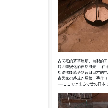
古民宅的茅草屋頂、自製的工
隨四季變化的自然風景──在
您彷彿能感受到昔日日本的氛
古民家の茅葺き屋根、手作り
──ここではまるで昔の日本