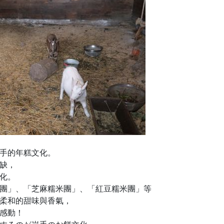
手的年糕文化。
缺，
化。
團」、「芝麻糯米團」、「紅豆糯米團」等
柔和的甜味與香氣，
感動！