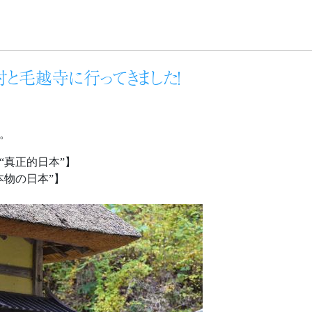
と毛越寺に行ってきました！
。
“真正的日本”】
本物の日本”】