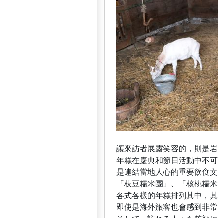
讓來訪者展露笑容的，則是岩
年糕在慶典和節日活動中不可
是連結當地人心的重要飲食文
「枝豆糯米團」、「核桃糯米
各式各樣的年糕排列其中，其
即使是海外旅客也會感到非常