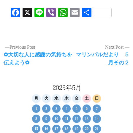
Facebook
X
Line
Viber
WhatsApp
Email
共
有
投
Previous Post
Next Post
Previous
Next
✿大切な人に感謝の気持ちを
マリンパルだより ５
稿
post:
post:
伝えよう✿
月その２
ナ
ビ
ゲ
2023年5月
ー
月
火
水
木
金
土
日
シ
1
2
3
4
5
6
7
ョ
8
9
10
11
12
13
14
ン
15
16
17
18
19
20
21