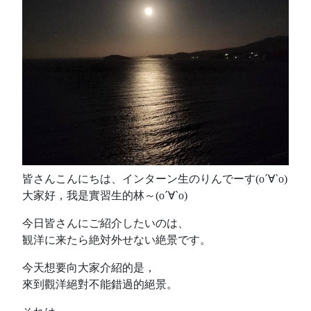
皆さんこんにちは、インターン生のりんでーす(о´∀`о)
大家好，我是實習生的林～(о´∀`о)
今日皆さんにご紹介したいのは、
観洋に来たら絶対外せない絶景です。
今天想要向大家介紹的是，
來到觀洋絕對不能錯過的絕景。