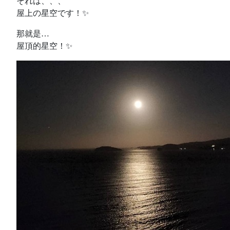
それは、、、
屋上の星空です！✨
那就是…
屋頂的星空！✨