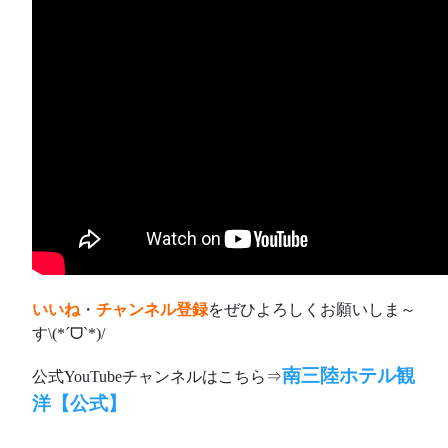
いいね
・
チャンネル登録
をぜひよろしくお願いしま～
す\(*ˊᗜˋ*)/
南三陸ホテル観
公式YouTubeチャンネルはこちら⇒
洋【公式】