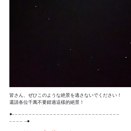
皆さん、ぜひこのような絶景を逃さないでください！
還請各位千萬不要錯過這樣的絕景！
●- – – – – – – – – – – – – – – – – – – – – – – – – – – – – – –
– – – – –●