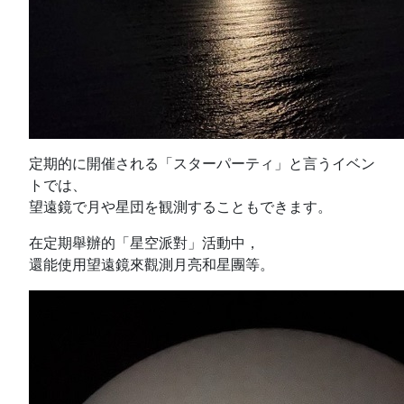
定期的に開催される「スターパーティ」と言うイベン
トでは、
望遠鏡で月や星団を観測することもできます。
在定期舉辦的「星空派對」活動中，
還能使用望遠鏡來觀測月亮和星團等。