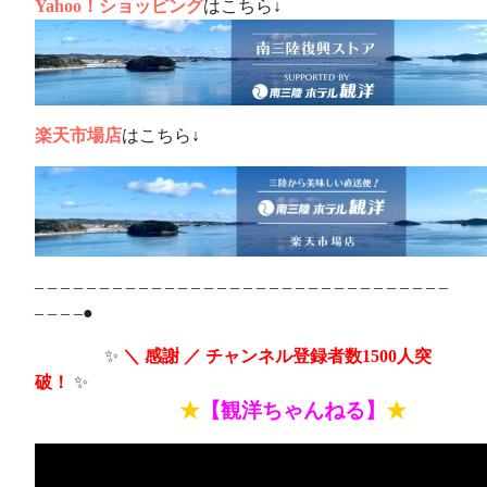
Yahoo！ショッピング
はこちら↓
楽天市場店
はこちら↓
– – – – – – – – – – – – – – – – – – – – – – – – – – – – – – – –
– – – –●
ああああ
✨
＼ 感謝 ／ チャンネル登録者数1500人突
破！
✨
あああああああ
★
【観洋ちゃんねる】
★