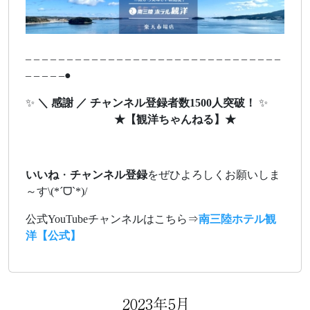
– – – – – – – – – – – – – – – – – – – – – – – – – – – – – – –
– – – – –●
✨
＼ 感謝 ／ チャンネル登録者数1500人突破！
✨
★
【観洋ちゃんねる】
★
いいね
・
チャンネル登録
をぜひよろしくお願いしま
～す\(*ˊᗜˋ*)/
公式YouTubeチャンネルはこちら⇒
南三陸ホテル観
洋【公式】
2023年5月