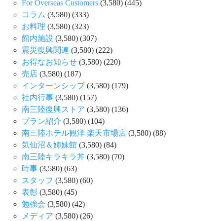
For Overseas Customers
(3,580)
(445)
コラム
(3,580)
(333)
お料理
(3,580)
(323)
館内施設
(3,580)
(307)
震災復興関連
(3,580)
(222)
お得なお知らせ
(3,580)
(220)
売店
(3,580)
(187)
インターンシップ
(3,580)
(179)
社内行事
(3,580)
(157)
南三陸復興ストア
(3,580)
(136)
プラン紹介
(3,580)
(104)
南三陸ホテル観洋 楽天市場店
(3,580)
(88)
気仙沼＆姉妹館
(3,580)
(84)
南三陸キラキラ丼
(3,580)
(70)
時事
(3,580)
(63)
スタッフ
(3,580)
(60)
表彰
(3,580)
(45)
勉強会
(3,580)
(42)
メディア
(3,580)
(26)