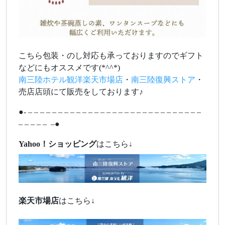
こちら包装・のし対応も承っておりますのでギフト
などにもオススメです(*^^*)
南三陸ホテル観洋楽天市場店
・
南三陸復興ストア
・
売店店頭にて販売をしております♪
●- – – – – – – – – – – – – – – – – – – – – – – – – – – – – –
– – – – – –●
Yahoo！ショッピング
はこちら↓
楽天市場店
はこちら↓