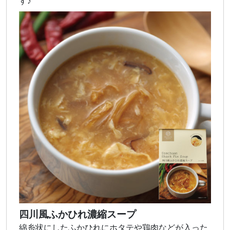
す♪
四川風ふかひれ濃縮スープ
綿糸状にしたふかひれにホタテや鶏肉などが入った