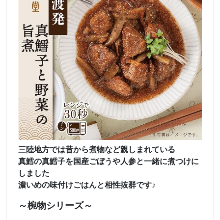
三陸地方では昔から煮物など親しまれている
真鱈の真鱈子を国産ごぼうや人参と一緒に煮つけに
しました
濃いめの味付けごはんと相性抜群です♪
～椀物シリーズ～