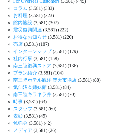
For Overseas Customers
(3,581)
(445)
コラム
(3,581)
(333)
お料理
(3,581)
(323)
館内施設
(3,581)
(307)
震災復興関連
(3,581)
(222)
お得なお知らせ
(3,581)
(220)
売店
(3,581)
(187)
インターンシップ
(3,581)
(179)
社内行事
(3,581)
(158)
南三陸復興ストア
(3,581)
(136)
プラン紹介
(3,581)
(104)
南三陸ホテル観洋 楽天市場店
(3,581)
(88)
気仙沼＆姉妹館
(3,581)
(84)
南三陸キラキラ丼
(3,581)
(70)
時事
(3,581)
(63)
スタッフ
(3,581)
(60)
表彰
(3,581)
(45)
勉強会
(3,581)
(42)
メディア
(3,581)
(26)