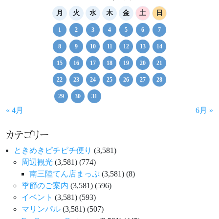
月
火
水
木
金
土
日
1
2
3
4
5
6
7
8
9
10
11
12
13
14
15
16
17
18
19
20
21
22
23
24
25
26
27
28
29
30
31
« 4月
6月 »
カテゴリー
ときめきピチピチ便り
(3,581)
周辺観光
(3,581)
(774)
南三陸てん店まっぷ
(3,581)
(8)
季節のご案内
(3,581)
(596)
イベント
(3,581)
(593)
マリンパル
(3,581)
(507)