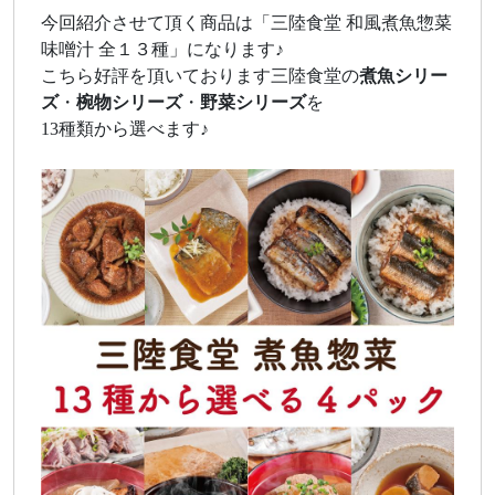
今回紹介させて頂く商品は「三陸食堂 和風煮魚惣菜
味噌汁 全１３種」になります♪
こちら好評を頂いております三陸食堂の
煮魚シリー
ズ
・
椀物シリーズ
・
野菜シリーズ
を
13種類から選べます♪