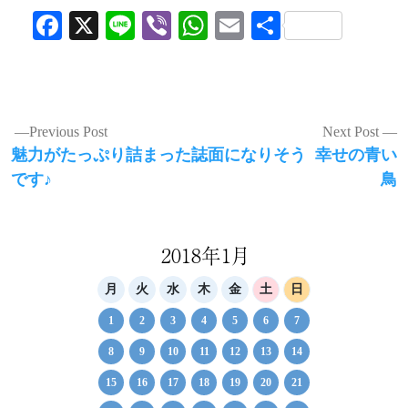
Facebook
X
Line
Viber
WhatsApp
Email
共
有
投
Previous Post
Next Post
Previous
Next
魅力がたっぷり詰まった誌面になりそう
幸せの青い
稿
post:
post:
です♪
鳥
ナ
ビ
ゲ
2018年1月
ー
月
火
水
木
金
土
日
シ
1
2
3
4
5
6
7
ョ
8
9
10
11
12
13
14
ン
15
16
17
18
19
20
21