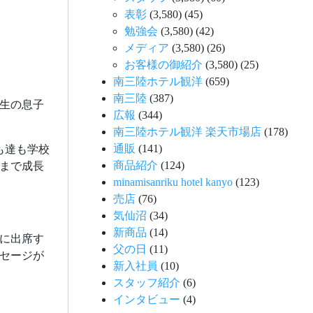
表彰
(3,580)
(45)
勉強会
(3,580)
(42)
メディア
(3,580)
(26)
お客様の御紹介
(3,580)
(25)
南三陸ホテル観洋
(659)
南三陸
(387)
生の息子
広報
(344)
南三陸ホテル観洋 楽天市場店
(178)
通販
(141)
も達も学校
商品紹介
(124)
まで成長
minamisanriku hotel kanyo
(123)
売店
(76)
気仙沼
(34)
新商品
(14)
に出席す
父の日
(11)
ッセージが
新入社員
(10)
スタッフ紹介
(6)
インタビュー
(4)