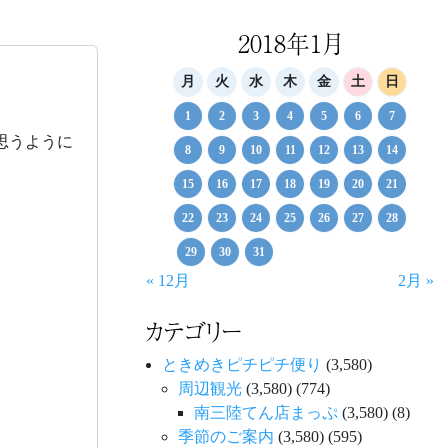
2018年1月
月
火
水
木
金
土
日
1
2
3
4
5
6
7
思うように
8
9
10
11
12
13
14
15
16
17
18
19
20
21
22
23
24
25
26
27
28
29
30
31
« 12月
2月 »
カテゴリー
ときめきピチピチ便り
(3,580)
周辺観光
(3,580)
(774)
南三陸てん店まっぷ
(3,580)
(8)
季節のご案内
(3,580)
(595)
。。。