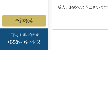
成人、おめでとうございます
予約検索
ご予約・お問い合わせ：
0226-46-2442
Minami Sanriku
HOTEL KANYO
〒986-0766
宮城県本吉郡
南三陸町志津川黒崎 99-
17