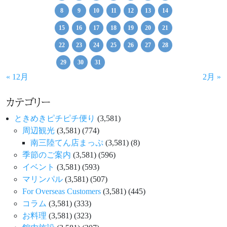
8
9
10
11
12
13
14
15
16
17
18
19
20
21
22
23
24
25
26
27
28
29
30
31
« 12月
2月 »
カテゴリー
ときめきピチピチ便り
(3,581)
周辺観光
(3,581)
(774)
南三陸てん店まっぷ
(3,581)
(8)
季節のご案内
(3,581)
(596)
イベント
(3,581)
(593)
マリンパル
(3,581)
(507)
For Overseas Customers
(3,581)
(445)
コラム
(3,581)
(333)
お料理
(3,581)
(323)