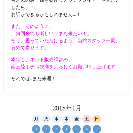
皆さんのお子様も妖怪ウォッチプレイヤーさんだと
したら、
お話ができるかもしれません...！
また、そのように、
「何回来ても楽しい！また来たい！」
そう、思っていただけるよう、当館スタッフ一同、
努めて参ります。
本年も、ネット販売課含め、
南三陸ホテル観洋をよろしくお願い申し上げます。
それでは..また来週！
2018年1月
月
火
水
木
金
土
日
1
2
3
4
5
6
7