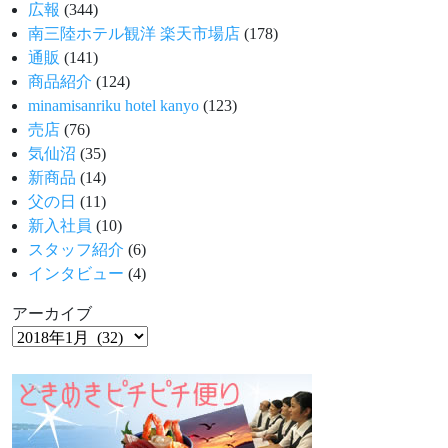
広報
(344)
南三陸ホテル観洋 楽天市場店
(178)
通販
(141)
商品紹介
(124)
minamisanriku hotel kanyo
(123)
売店
(76)
気仙沼
(35)
新商品
(14)
父の日
(11)
新入社員
(10)
スタッフ紹介
(6)
インタビュー
(4)
アーカイブ