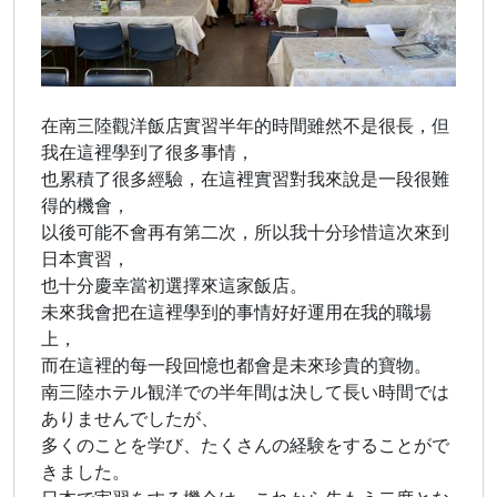
在南三陸觀洋飯店實習半年的時間雖然不是很長，但
我在這裡學到了很多事情，
也累積了很多經驗，在這裡實習對我來說是一段很難
得的機會，
以後可能不會再有第二次，所以我十分珍惜這次來到
日本實習，
也十分慶幸當初選擇來這家飯店。
未來我會把在這裡學到的事情好好運用在我的職場
上，
而在這裡的每一段回憶也都會是未來珍貴的寶物。
南三陸ホテル観洋での半年間は決して長い時間では
ありませんでしたが、
多くのことを学び、たくさんの経験をすることがで
きました。