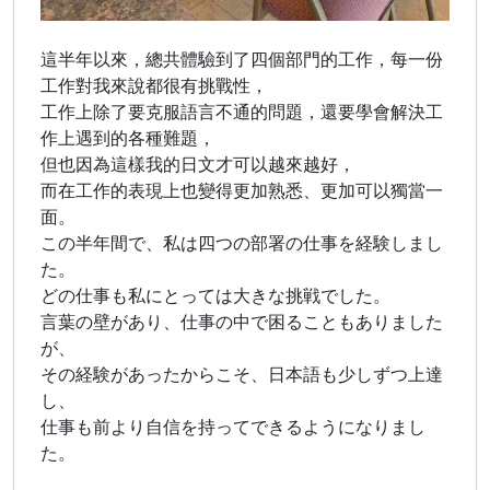
這半年以來，總共體驗到了四個部門的工作，每一份
工作對我來說都很有挑戰性，
工作上除了要克服語言不通的問題，還要學會解決工
作上遇到的各種難題，
但也因為這樣我的日文才可以越來越好，
而在工作的表現上也變得更加熟悉、更加可以獨當一
面。
この半年間で、私は四つの部署の仕事を経験しまし
た。
どの仕事も私にとっては大きな挑戦でした。
言葉の壁があり、仕事の中で困ることもありました
が、
その経験があったからこそ、日本語も少しずつ上達
し、
仕事も前より自信を持ってできるようになりまし
た。