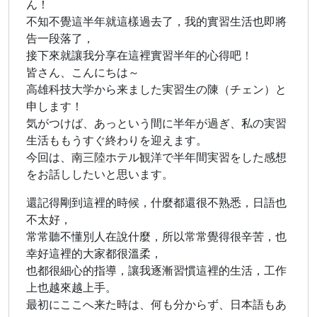
ん！
不知不覺這半年就這樣過去了，我的實習生活也即將
告一段落了，
接下來就讓我分享在這裡實習半年的心得吧！
皆さん、こんにちは～
高雄科技大学から来ました実習生の陳（チェン）と
申します！
気がつけば、あっという間に半年が過ぎ、私の実習
生活ももうすぐ終わりを迎えます。
今回は、南三陸ホテル観洋で半年間実習をした感想
をお話ししたいと思います。
還記得剛到這裡的時候，什麼都還很不熟悉，日語也
不太好，
常常聽不懂別人在說什麼，所以常常覺得很辛苦，也
幸好這裡的大家都很溫柔，
也都很細心的指導，讓我逐漸習慣這裡的生活，工作
上也越來越上手。
最初にここへ来た時は、何も分からず、日本語もあ