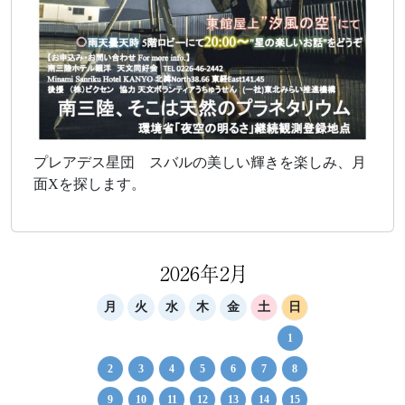
プレアデス星団 スバルの美しい輝きを楽しみ、月
面Xを探します。
2026年2月
月
火
水
木
金
土
日
1
2
3
4
5
6
7
8
9
10
11
12
13
14
15