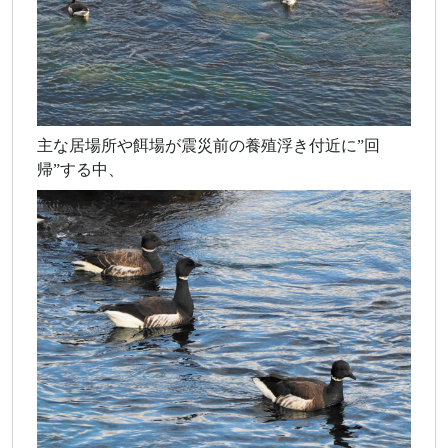
主な居場所や餌場が震災前の養殖浮き付近に”回
帰”する中、