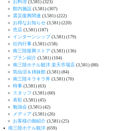
お料理
(3,581)
(323)
館内施設
(3,581)
(307)
震災復興関連
(3,581)
(222)
お得なお知らせ
(3,581)
(220)
売店
(3,581)
(187)
インターンシップ
(3,581)
(179)
社内行事
(3,581)
(158)
南三陸復興ストア
(3,581)
(136)
プラン紹介
(3,581)
(104)
南三陸ホテル観洋 楽天市場店
(3,581)
(88)
気仙沼＆姉妹館
(3,581)
(84)
南三陸キラキラ丼
(3,581)
(70)
時事
(3,581)
(63)
スタッフ
(3,581)
(60)
表彰
(3,581)
(45)
勉強会
(3,581)
(42)
メディア
(3,581)
(26)
お客様の御紹介
(3,581)
(25)
南三陸ホテル観洋
(659)