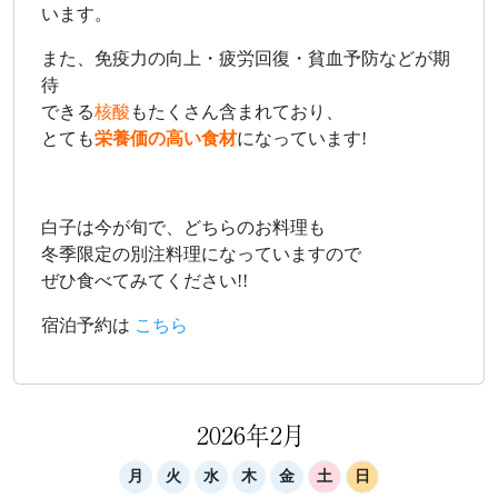
います。
また、免疫力の向上・疲労回復・貧血予防などが期
待
できる
核酸
もたくさん含まれており、
とても
栄養価の高い食材
になっています!
白子は今が旬で、どちらのお料理も
冬季限定の別注料理になっていますので
ぜひ食べてみてください!!
宿泊予約は
こちら
2026年2月
月
火
水
木
金
土
日