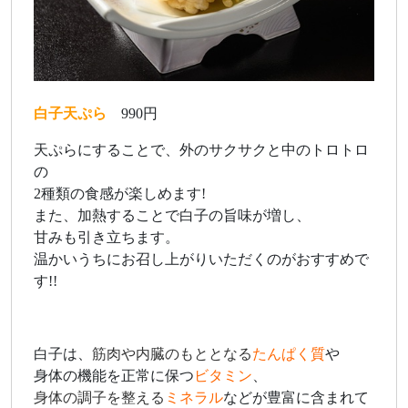
白子天ぷら
990円
天ぷらにすることで、外のサクサクと中のトロトロ
の
2種類の食感が楽しめます!
また、加熱することで白子の旨味が増し、
甘みも引き立ちます。
温かいうちにお召し上がりいただくのがおすすめで
す!!
白子は、
筋肉や内臓のもととなる
たんぱく質
や
身体の機能を正常に保つ
ビタミン
、
身体の調子を整える
ミネラル
などが豊富に含まれて