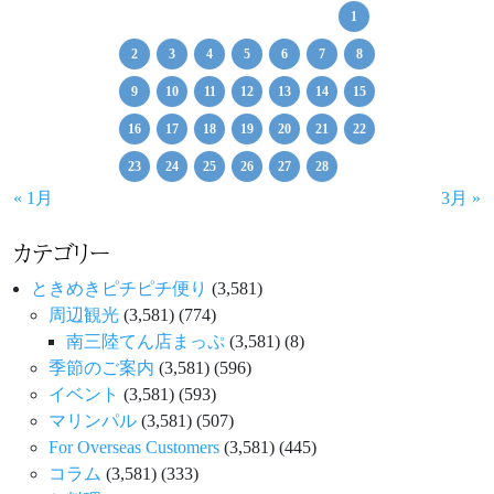
1
2
3
4
5
6
7
8
9
10
11
12
13
14
15
16
17
18
19
20
21
22
23
24
25
26
27
28
« 1月
3月 »
カテゴリー
ときめきピチピチ便り
(3,581)
周辺観光
(3,581)
(774)
南三陸てん店まっぷ
(3,581)
(8)
季節のご案内
(3,581)
(596)
イベント
(3,581)
(593)
マリンパル
(3,581)
(507)
For Overseas Customers
(3,581)
(445)
コラム
(3,581)
(333)