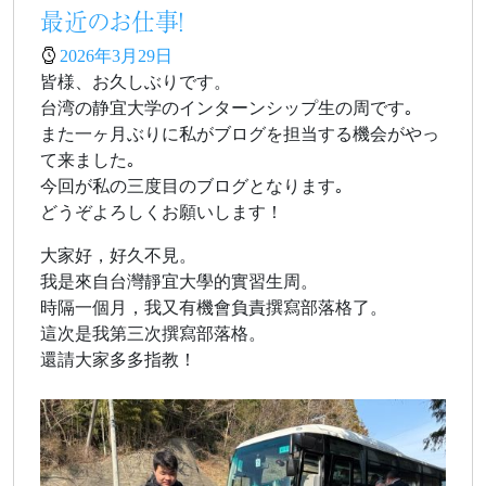
最近のお仕事！
2026年3月29日
皆様、お久しぶりです。
台湾の静宜大学のインターンシップ生の周です｡
また一ヶ月ぶりに私がブログを担当する機会がやっ
て来ました｡
今回が私の三度目のブログとなります｡
どうぞよろしくお願いします！
大家好，好久不見。
我是來自台灣靜宜大學的實習生周。
時隔一個月，我又有機會負責撰寫部落格了。
這次是我第三次撰寫部落格。
還請大家多多指教！