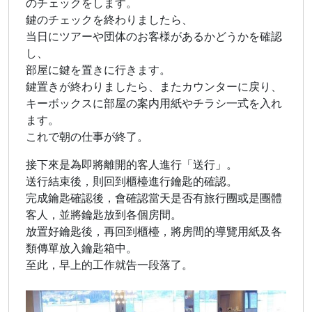
のチェックをします。
鍵のチェックを終わりましたら、
当日にツアーや団体のお客様があるかどうかを確認
し、
部屋に鍵を置きに行きます。
鍵置きが終わりましたら、またカウンターに戻り、
キーボックスに部屋の案内用紙やチラシ一式を入れ
ます。
これで朝の仕事が終了。
接下來是為即將離開的客人進行「送行」。
送行結束後，則回到櫃檯進行鑰匙的確認。
完成鑰匙確認後，會確認當天是否有旅行團或是團體
客人，並將鑰匙放到各個房間。
放置好鑰匙後，再回到櫃檯，將房間的導覽用紙及各
類傳單放入鑰匙箱中。
至此，早上的工作就告一段落了。