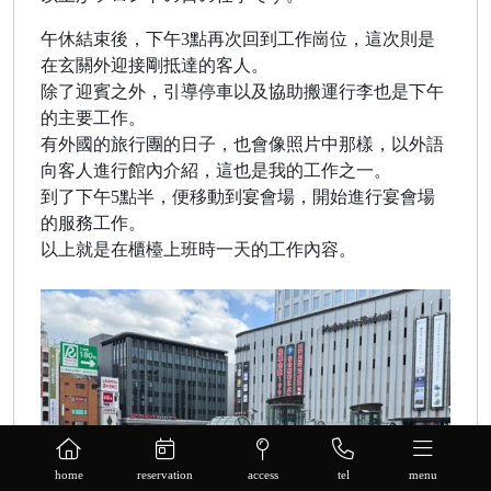
午休結束後，下午3點再次回到工作崗位，這次則是
在玄關外迎接剛抵達的客人。
除了迎賓之外，引導停車以及協助搬運行李也是下午
的主要工作。
有外國的旅行團的日子，也會像照片中那樣，以外語
向客人進行館內介紹，這也是我的工作之一。
到了下午5點半，便移動到宴會場，開始進行宴會場
的服務工作。
以上就是在櫃檯上班時一天的工作內容。
home
reservation
access
tel
menu