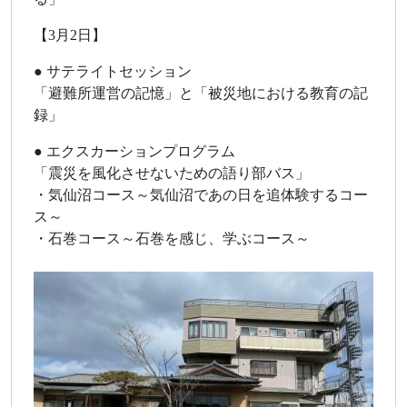
【3月2日】
● サテライトセッション
「避難所運営の記憶」と「被災地における教育の記
録」
● エクスカーションプログラム
「震災を風化させないための語り部バス」
・気仙沼コース～気仙沼であの日を追体験するコー
ス～
・石巻コース～石巻を感じ、学ぶコース～