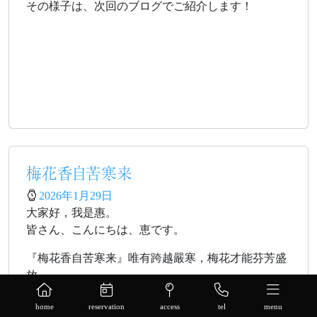
その様子は、次回のブログでご紹介します！
梅花香自苦寒来
2026年1月29日
大家好，我是惠。
皆さん、こんにちは、恵です。
『梅花香自苦寒来』唯有跨越嚴寒，梅花才能芬芳盛
放。
『梅花香自苦寒来』厳しい寒さを越えてこそ、
home
reservation
access
tel
menu
香り高く咲く梅の花。