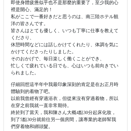
即使身體疲憊似乎也不是那麼的重要了，至少我的心
裡是開心、滿足的！
私がここで一番好きだと思うのは、南三陸ホテル観
洋の皆さんです。
皆さんはとても優しく、いつも丁寧に仕事を教えて
くださり、
休憩時間などには話しかけてくれたり、体調を気に
かけてくださったりしました。
そのおかげで、毎日楽しく働くことができ、
忙しくて疲れている日でも、心はいつも前向きでい
られました。
仔細回想這半年中我最印象深刻的肯定是在お正月時
體驗到的着物了吧。
以前我曾經有穿過浴衣，但從來沒有穿過着物，所以
在穿之前我就一直非常期待。
終於到了當天，我和陳さん大概4點30分起床化妝，
到了5點30分就前往另一個房間，讓專業的老師幫我
們穿着物和綁頭髮。