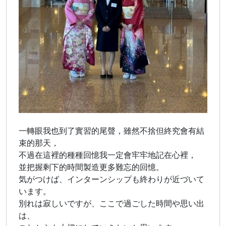
一轉眼我也到了實習的尾聲，雖然不捨但終究會有結
束的那天，
不過在這裡的種種回憶我一定會牢牢地記在心裡，
並把握剩下的時間製造更多難忘的回憶。
気がつけば、インターンシップも終わりが近づいて
います。
別れは寂しいですが、ここで過ごした時間や思い出
は、