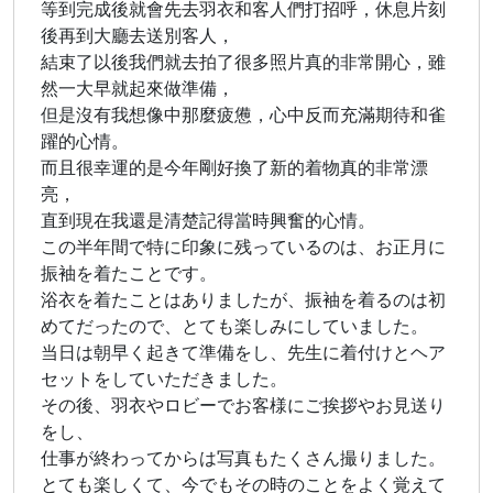
等到完成後就會先去羽衣和客人們打招呼，休息片刻
後再到大廳去送別客人，
結束了以後我們就去拍了很多照片真的非常開心，雖
然一大早就起來做準備，
但是沒有我想像中那麼疲憊，心中反而充滿期待和雀
躍的心情。
而且很幸運的是今年剛好換了新的着物真的非常漂
亮，
直到現在我還是清楚記得當時興奮的心情。
この半年間で特に印象に残っているのは、お正月に
振袖を着たことです。
浴衣を着たことはありましたが、振袖を着るのは初
めてだったので、とても楽しみにしていました。
当日は朝早く起きて準備をし、先生に着付けとヘア
セットをしていただきました。
その後、羽衣やロビーでお客様にご挨拶やお見送り
をし、
仕事が終わってからは写真もたくさん撮りました。
とても楽しくて、今でもその時のことをよく覚えて