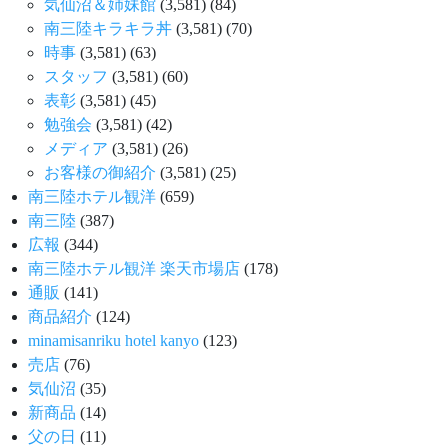
気仙沼＆姉妹館
(3,581)
(84)
南三陸キラキラ丼
(3,581)
(70)
時事
(3,581)
(63)
スタッフ
(3,581)
(60)
表彰
(3,581)
(45)
勉強会
(3,581)
(42)
メディア
(3,581)
(26)
お客様の御紹介
(3,581)
(25)
南三陸ホテル観洋
(659)
南三陸
(387)
広報
(344)
南三陸ホテル観洋 楽天市場店
(178)
通販
(141)
商品紹介
(124)
minamisanriku hotel kanyo
(123)
売店
(76)
気仙沼
(35)
新商品
(14)
父の日
(11)