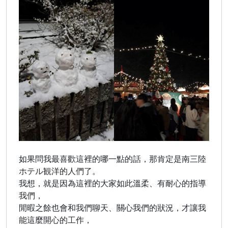
如果問我最喜歡這裡的哪一點的話，那肯定是南三陸
ホテル観洋的人們了。
我想，就是因為這裡的大家如此溫柔、有耐心的指導
我們，
閒暇之餘也會和我們聊天、關心我們的狀況，才讓我
能這麼開心的工作，