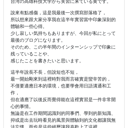
台湾の高雄科技大学から実習に来ている黄です。
說來有點感傷，這是我最後一次撰寫部落格了，
所以想來跟大家分享我在這半年實習當中印象深刻的
體驗和一些心得。
少し寂しい気持ちもありますが、今回が私にとって
最後のブログになります。
そのため、この半年間のインターンシップで印象に
残っていることや、
感じたことを書きたいと思います。
這半年說長不長，但說短也不短，
最一開始剛來到這裡時對我而言確實是蠻辛苦的，
不僅要適應日本的環境，也要學會用日語溝通和工
作，
但在適應了以後反而覺得能在這裡實習是一件非常開
心的事情。
無論是在工作期間認識到的同事們、學到的新知識、
抑或是出去玩時看見的風景與體驗到的文化都讓我無
法忘懷，而也是這些經歷讓我喜歡上了這裡。