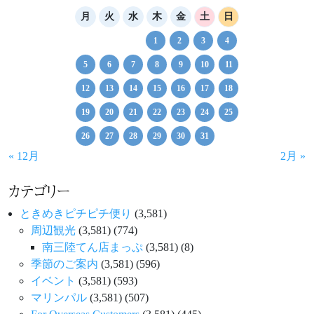
月
火
水
木
金
土
日
1
2
3
4
5
6
7
8
9
10
11
12
13
14
15
16
17
18
19
20
21
22
23
24
25
26
27
28
29
30
31
« 12月
2月 »
カテゴリー
ときめきピチピチ便り
(3,581)
周辺観光
(3,581)
(774)
南三陸てん店まっぷ
(3,581)
(8)
季節のご案内
(3,581)
(596)
イベント
(3,581)
(593)
マリンパル
(3,581)
(507)