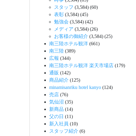
スタッフ
(3,584)
(60)
表彰
(3,584)
(45)
勉強会
(3,584)
(42)
メディア
(3,584)
(26)
お客様の御紹介
(3,584)
(25)
南三陸ホテル観洋
(661)
南三陸
(389)
広報
(344)
南三陸ホテル観洋 楽天市場店
(179)
通販
(142)
商品紹介
(125)
minamisanriku hotel kanyo
(124)
売店
(76)
気仙沼
(35)
新商品
(14)
父の日
(11)
新入社員
(10)
スタッフ紹介
(6)