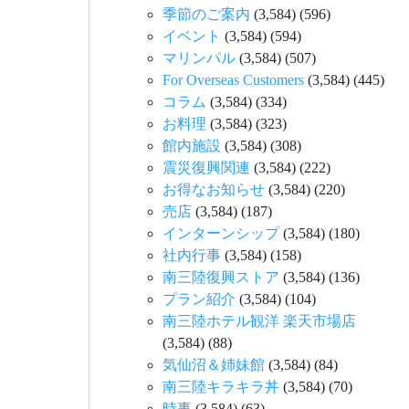
季節のご案内
(3,584)
(596)
イベント
(3,584)
(594)
マリンパル
(3,584)
(507)
For Overseas Customers
(3,584)
(445)
コラム
(3,584)
(334)
お料理
(3,584)
(323)
館内施設
(3,584)
(308)
震災復興関連
(3,584)
(222)
お得なお知らせ
(3,584)
(220)
売店
(3,584)
(187)
インターンシップ
(3,584)
(180)
社内行事
(3,584)
(158)
南三陸復興ストア
(3,584)
(136)
プラン紹介
(3,584)
(104)
南三陸ホテル観洋 楽天市場店
(3,584)
(88)
気仙沼＆姉妹館
(3,584)
(84)
南三陸キラキラ丼
(3,584)
(70)
時事
(3,584)
(63)