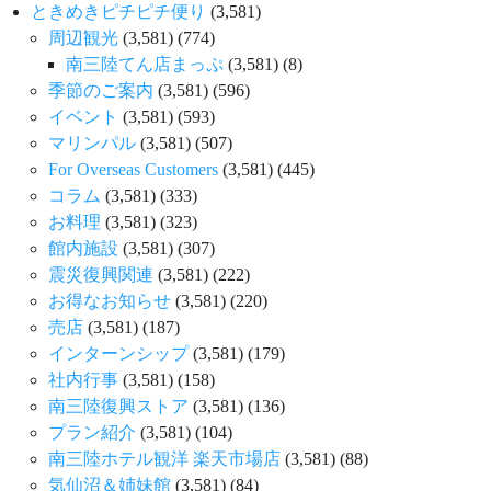
ときめきピチピチ便り
(3,581)
周辺観光
(3,581)
(774)
南三陸てん店まっぷ
(3,581)
(8)
季節のご案内
(3,581)
(596)
イベント
(3,581)
(593)
マリンパル
(3,581)
(507)
For Overseas Customers
(3,581)
(445)
コラム
(3,581)
(333)
お料理
(3,581)
(323)
館内施設
(3,581)
(307)
震災復興関連
(3,581)
(222)
お得なお知らせ
(3,581)
(220)
売店
(3,581)
(187)
インターンシップ
(3,581)
(179)
社内行事
(3,581)
(158)
南三陸復興ストア
(3,581)
(136)
プラン紹介
(3,581)
(104)
南三陸ホテル観洋 楽天市場店
(3,581)
(88)
気仙沼＆姉妹館
(3,581)
(84)