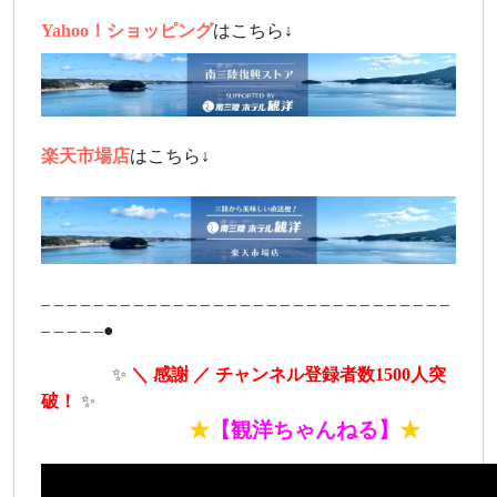
Yahoo！ショッピング
はこちら↓
楽天市場店
はこちら↓
– – – – – – – – – – – – – – – – – – – – – – – – – – – – – – –
– – – – –●
ああああ
✨
＼ 感謝 ／ チャンネル登録者数1500人突
破！
✨
あああああああ
★
【観洋ちゃんねる】
★