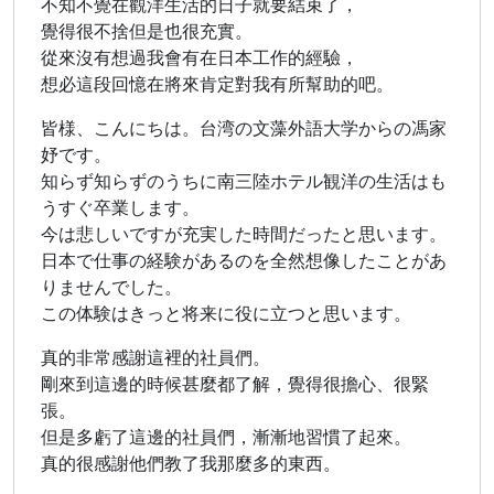
不知不覺在觀洋生活的日子就要結束了，
覺得很不捨但是也很充實。
從來沒有想過我會有在日本工作的經驗，
想必這段回憶在將來肯定對我有所幫助的吧。
皆様、こんにちは。台湾の文藻外語大学からの馮家
妤です。
知らず知らずのうちに南三陸ホテル観洋の生活はも
うすぐ卒業します。
今は悲しいですが充実した時間だったと思います。
日本で仕事の経験があるのを全然想像したことがあ
りませんでした。
この体験はきっと将来に役に立つと思います。
真的非常感謝這裡的社員們。
剛來到這邊的時候甚麼都了解，覺得很擔心、很緊
張。
但是多虧了這邊的社員們，漸漸地習慣了起來。
真的很感謝他們教了我那麼多的東西。