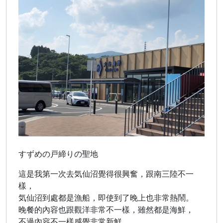
すずめの戸締りの聖地
這是我第一次去気仙沼覺得很興奮，跟南三陸不一
樣，
気仙沼到處都是漁船，即使到了晚上也非常熱鬧。
晚餐的內容也跟觀洋非常不一樣，雖然都是海鮮，
不過內容不一樣感覺非常新鮮。