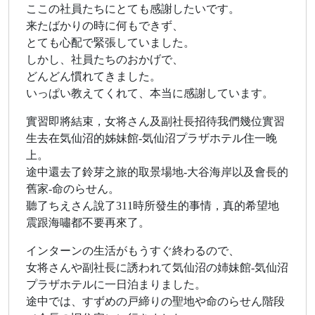
ここの社員たちにとても感謝したいです。
来たばかりの時に何もできず、
とても心配で緊張していました。
しかし、社員たちのおかげで、
どんどん慣れてきました。
いっぱい教えてくれて、本当に感謝しています。
實習即將結束，女将さん及副社長招待我們幾位實習
生去在気仙沼的姊妹館-気仙沼プラザホテル住一晚
上。
途中還去了鈴芽之旅的取景場地-大谷海岸以及會長的
舊家-命のらせん。
聽了ちえさん說了311時所發生的事情，真的希望地
震跟海嘯都不要再來了。
インターンの生活がもうすぐ終わるので、
女将さんや副社長に誘われて気仙沼の姉妹館‐気仙沼
プラザホテルに一日泊まりました。
途中では、すずめの戸締りの聖地や命のらせん階段